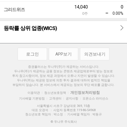
14,040
0
그리드위즈
0.00%
0
주
등락률 상위 업종(WICS)
로그인
APP보기
의견보내기
증권플러스는 두나무(주)가 제공하는 서비스입니다.
두나무(주)가 제공하는 금융 정보는 콘텐츠 제공업체로부터 받는 정보로
투자 참고사항이며, 정보 제공 과정에서 오류나 지연이 발생할 수 있습니다.
두나무(주)는 제공된 정보에 의한 투자 결과에 대하여 법적인 책임을
부담하지 않습니다. 본 서비스에서 제공되는 정보의 무단 배포를 금합니다.
개인정보처리방침
이용약관
청소년보호정책
|
|
기사배열 기본방침
고객센터
공지사항
오픈소스 라이선스
|
|
|
서울특별시 서초구 강남대로 369, 15층
대표 오경석
사업자 등록번호 119-86-54968
|
청소년보호 책임자 : 박소정
기사배열 책임자 : 박동규
|
© 두나무 주식회사