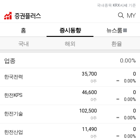
국내종목
KRX시세
기준
홈
증시동향
뉴스룸
국내
해외
환율
0.00%
업종
35,700
0
한국전력
0.00%
0
주
46,600
0
한전KPS
0.00%
0
주
102,500
0
한전기술
0.00%
0
주
11,490
0
한전산업
0.00%
0
주