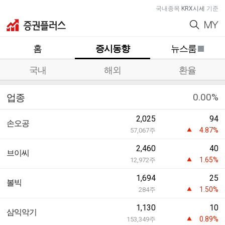
국내종목
KRX시세
기준
홈
증시동향
뉴스룸
국내
해외
환율
0.00%
업종
2,025
94
손오공
4.87%
57,067
주
2,460
40
브이씨
1.65%
12,972
주
1,694
25
볼빅
1.50%
284
주
1,130
10
삼익악기
0.89%
153,349
주