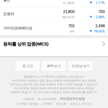
1.17%
13,785
주
22,800
700
오로라
2.98%
88,972
주
702
2,498
가이아코퍼레이션
78.06%
8
주
등락률 상위 업종(WICS)
로그인
APP보기
의견보내기
증권플러스는 두나무(주)가 제공하는 서비스입니다.
두나무(주)가 제공하는 금융 정보는 콘텐츠 제공업체로부터 받는 정보로
투자 참고사항이며, 정보 제공 과정에서 오류나 지연이 발생할 수 있습니다.
두나무(주)는 제공된 정보에 의한 투자 결과에 대하여 법적인 책임을
부담하지 않습니다. 본 서비스에서 제공되는 정보의 무단 배포를 금합니다.
개인정보처리방침
이용약관
청소년보호정책
|
|
기사배열 기본방침
고객센터
공지사항
오픈소스 라이선스
|
|
|