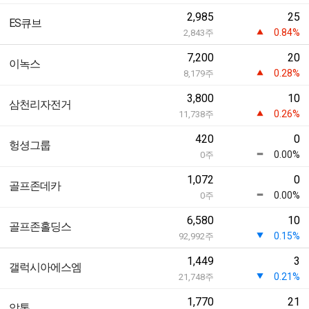
2,985
25
ES큐브
0.84%
2,843
주
7,200
20
이녹스
0.28%
8,179
주
3,800
10
삼천리자전거
0.26%
11,738
주
420
0
헝셩그룹
0.00%
0
주
1,072
0
골프존데카
0.00%
0
주
6,580
10
골프존홀딩스
0.15%
92,992
주
1,449
3
갤럭시아에스엠
0.21%
21,748
주
1,770
21
알톤