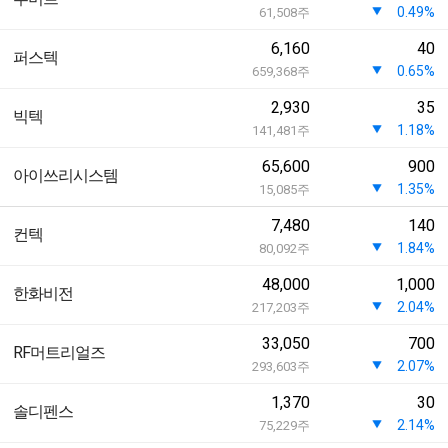
0.49%
61,508
주
6,160
40
퍼스텍
0.65%
659,368
주
2,930
35
빅텍
1.18%
141,481
주
65,600
900
아이쓰리시스템
1.35%
15,085
주
7,480
140
컨텍
1.84%
80,092
주
48,000
1,000
한화비전
2.04%
217,203
주
33,050
700
RF머트리얼즈
2.07%
293,603
주
1,370
30
솔디펜스
2.14%
75,229
주