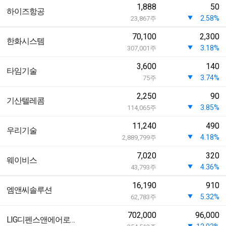
1,888
50
하이즈항공
2.58%
23,867
주
70,100
2,300
한화시스템
3.18%
307,001
주
3,600
140
타임기술
3.74%
75
주
2,250
90
기산텔레콤
3.85%
114,065
주
11,240
490
우리기술
4.18%
2,889,799
주
7,020
320
웨이비스
4.36%
43,793
주
16,190
910
엠앤씨솔루션
5.32%
62,783
주
702,000
96,000
LIG디펜스앤에어로스페이스