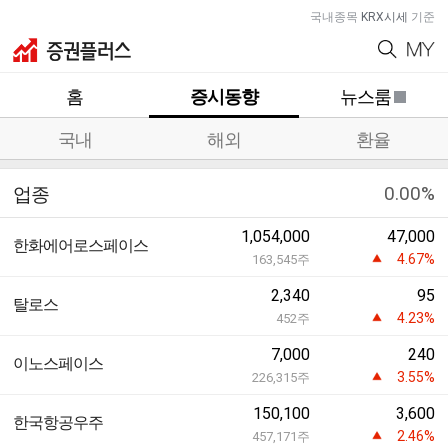
국내종목
KRX시세
기준
홈
증시동향
뉴스룸
국내
해외
환율
0.00%
업종
1,054,000
47,000
한화에어로스페이스
4.67%
163,545
주
2,340
95
탈로스
4.23%
452
주
7,000
240
이노스페이스
3.55%
226,315
주
150,100
3,600
한국항공우주
2.46%
457,171
주