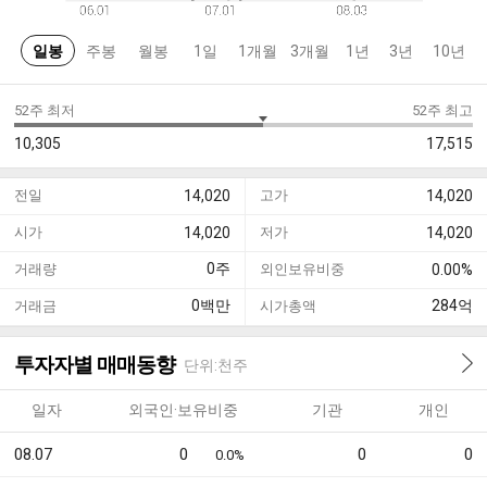
일봉
주봉
월봉
1일
1개월
3개월
1년
3년
10년
52주 최저
52주 최고
10,305
17,515
전일
14,020
고가
14,020
시가
14,020
저가
14,020
0
주
거래량
외인보유비중
0.00%
0
백만
284
억
거래금
시가총액
투자자별 매매동향
단위:천주
일자
외국인·보유비중
기관
개인
08.07
0
0
0
0.0%