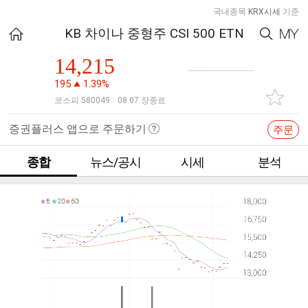
국내종목
KRX시세
기준
KB 차이나 중형주 CSI 500 ETN
14,215
195
1.39%
코스피 580049
08.07 장종료
|
증권플러스 앱으로 주문하기
주문
종합
뉴스/공시
시세
분석