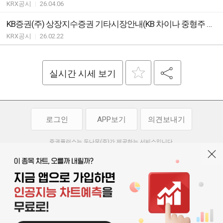
KRX공시
|
26.04.06
KB증권(주) 상장지수증권 기타시장안내(KB 차이나 중형주 CSI 500 ETN)
KRX공시
|
26.02.22
실시간 시세 보기
로그인
APP보기
의견보내기
증권플러스는 두나무(주)가 제공하는 서비스입니다.
두나무(주)가 제공하는 금융 정보는 콘텐츠 제공업체로부터 받는 정보로
투자 참고사항이며, 정보 제공 과정에서 오류나 지연이 발생할 수 있습니다.
두나무(주)는 제공된 정보에 의한 투자 결과에 대하여 법적인 책임을
부담하지 않습니다. 본 서비스에서 제공되는 정보의 무단 배포를 금합니다.
개인정보처리방침
이용약관
청소년보호정책
|
|
기사배열 기본방침
고객센터
공지사항
오픈소스 라이선스
|
|
|
서울특별시 서초구 강남대로 369, 15층
대표 오경석
사업자 등록번호 119-86-54968
|