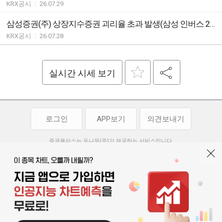
KRX공시
|
26.07.29
삼성증권(주) 상장지수증권 괴리율 초과 발생(삼성 인버스 2X 은 선물 ETN(H))
KRX공시
|
26.07.28
실시간 시세 보기
로그인
APP보기
의견보내기
증권플러스는 두나무(주)가 제공하는 서비스입니다.
두나무(주)가 제공하는 금융 정보는 콘텐츠 제공업체로부터 받는 정보로
투자 참고사항이며, 정보 제공 과정에서 오류나 지연이 발생할 수 있습니다.
두나무(주)는 제공된 정보에 의한 투자 결과에 대하여 법적인 책임을
부담하지 않습니다. 본 서비스에서 제공되는 정보의 무단 배포를 금합니다.
개인정보처리방침
이용약관
청소년보호정책
|
|
기사배열 기본방침
고객센터
공지사항
오픈소스 라이선스
|
|
|
서울특별시 서초구 강남대로 369, 15층
대표 오경석
사업자 등록번호 119-86-54968
|