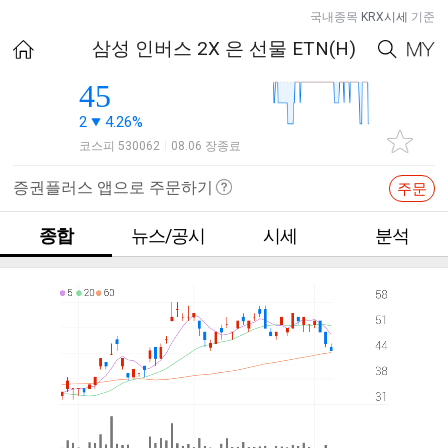
국내종목
KRX시세
기준
삼성 인버스 2X 은 선물 ETN(H)
45
2
4.26%
코스피 530062
08.06 장종료
|
증권플러스 앱으로 주문하기
주문
종합
뉴스/공시
시세
분석