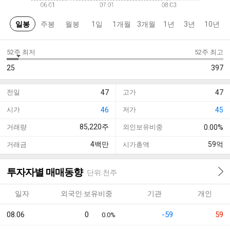
일봉
주봉
월봉
1일
1개월
3개월
1년
3년
10년
52주 최저
52주 최고
25
397
전일
47
고가
47
시가
46
저가
45
85,220
주
거래량
외인보유비중
0.00%
4
백만
59
억
거래금
시가총액
투자자별 매매동향
단위:천주
일자
외국인·보유비중
기관
개인
08.06
0
-59
59
0.0%