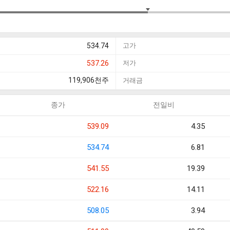
534.74
고가
537.26
저가
119,906
천주
거래금
종가
전일비
539.09
4.35
534.74
6.81
541.55
19.39
522.16
14.11
508.05
3.94