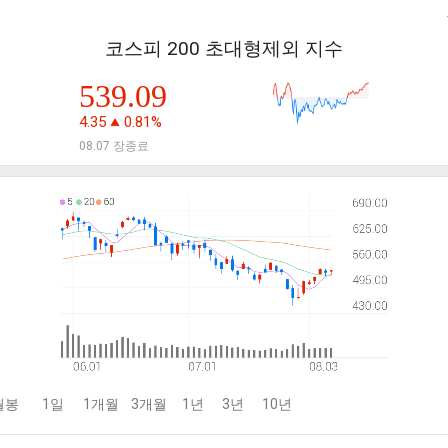
코스피 200 초대형제외 지수
539.09
4.35
0.81%
08.07 장종료
월봉
1일
1개월
3개월
1년
3년
10년