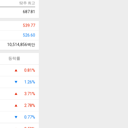
52주 최고
687.81
539.77
526.60
10,514,856
백만
등락률
0.81%
1.26%
3.71%
2.78%
0.77%