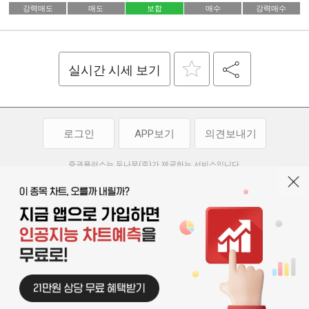
강력매도
매도
보합
매수
강력매수
실시간 시세 보기
로그인
APP보기
의견보내기
증권플러스는 두나무(주)가 제공하는 서비스입니다.
두나무(주)가 제공하는 금융 정보는 콘텐츠 제공업체로부터 받는 정보로
투자 참고사항이며, 정보 제공 과정에서 오류나 지연이 발생할 수 있습니다.
두나무(주)는 제공된 정보에 의한 투자 결과에 대하여 법적인 책임을
부담하지 않습니다. 본 서비스에서 제공되는 정보의 무단 배포를 금합니다.
개인정보처리방침
이용약관
청소년보호정책
|
|
기사배열 기본방침
고객센터
공지사항
오픈소스 라이선스
|
|
|
서울특별시 서초구 강남대로 369, 15층
대표 오경석
사업자 등록번호 119-86-54968
|
청소년보호 책임자 : 박소정
기사배열 책임자 : 박동규
|
© 두나무 주식회사