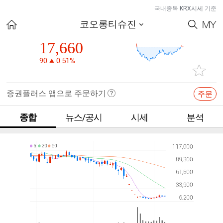
국내종목
KRX시세
기준
코오롱티슈진
17,660
90
0.51%
증권플러스 앱으로 주문하기
주문
종합
뉴스/공시
시세
분석