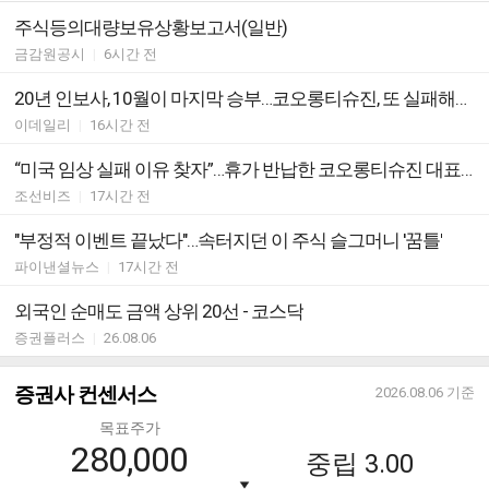
주식등의대량보유상황보고서(일반)
금감원공시
|
6시간 전
20년 인보사, 10월이 마지막 승부…코오롱티슈진, 또 실패해도 끌고 갈까?
이데일리
|
16시간 전
“미국 임상 실패 이유 찾자”…휴가 반납한 코오롱티슈진 대표들
조선비즈
|
17시간 전
"부정적 이벤트 끝났다"…속터지던 이 주식 슬그머니 '꿈틀'
파이낸셜뉴스
|
17시간 전
외국인 순매도 금액 상위 20선 - 코스닥
증권플러스
|
26.08.06
증권사 컨센서스
2026.08.06
기준
목표주가
280,000
중립
3.00