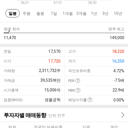
일봉
주봉
월봉
1일
1개월
3개월
1년
3년
10년
52주 최저
52주 최고
11,470
149,000
전일
17,570
고가
18,220
시가
17,720
저가
16,250
2,311,732
주
거래량
외인보유비중
4.72%
39,535
백만
-7.5
배
거래금
PER
15,006
억
22.9
배
시가총액
PBR
생물공학
업종(WICS)
배당수익률
0.00%
투자자별 매매동향
단위:천주
일자
외국인·보유비중
기관
개인