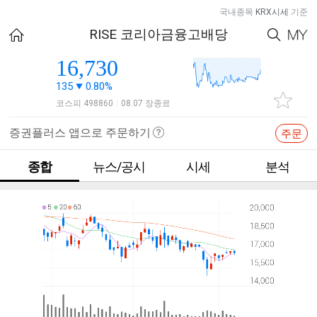
국내종목
KRX시세
기준
RISE 코리아금융고배당
16,730
135
0.80%
코스피 498860
08.07 장종료
|
증권플러스 앱으로 주문하기
주문
종합
뉴스/공시
시세
분석