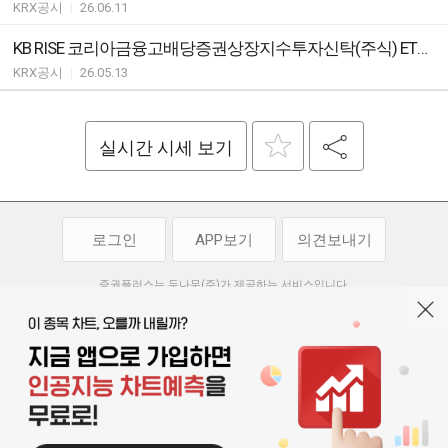
KRX공시
|
26.06.11
KB RISE 코리아금융고배당증권상장지수투자신탁(주식) ETF 분배락 기준가격 안내
KRX공시
|
26.05.13
실시간 시세 보기
로그인
APP보기
의견보내기
증권플러스는 두나무(주)가 제공하는 서비스입니다.
두나무(주)가 제공하는 금융 정보는 콘텐츠 제공업체로부터 받는 정보로
투자 참고사항이며, 정보 제공 과정에서 오류나 지연이 발생할 수 있습니다.
두나무(주)는 제공된 정보에 의한 투자 결과에 대하여 법적인 책임을
부담하지 않습니다. 본 서비스에서 제공되는 정보의 무단 배포를 금합니다.
개인정보처리방침
이용약관
청소년보호정책
|
|
기사배열 기본방침
고객센터
공지사항
오픈소스 라이선스
|
|
|
서울특별시 서초구 강남대로 369, 15층
대표 오경석
사업자 등록번호 119-86-54968
|