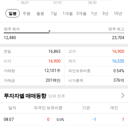
일봉
주봉
월봉
1일
1개월
3개월
1년
3년
10년
52주 최저
52주 최고
12,480
23,704
전일
16,865
고가
16,900
시가
16,900
저가
16,535
12,101
주
거래량
외인보유비중
0.54%
201
백만
376
억
거래금
시가총액
투자자별 매매동향
단위:천주
일자
외국인·보유비중
기관
개인
08.07
0
-1
1
0.0%