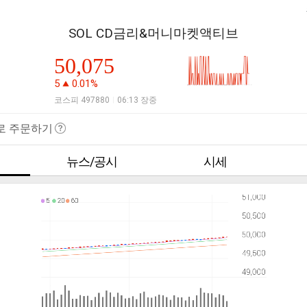
SOL CD금리&머니마켓액티브
50,075
5
0.01%
코스피 497880
06:13 장중
|
로 주문하기
뉴스/공시
시세