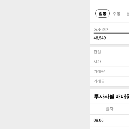
일봉
주봉
52주 최저
48,549
전일
시가
거래량
거래금
투자자별 매매
일자
08.06