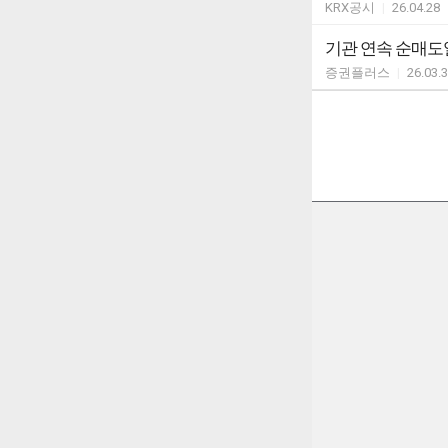
KRX공시
|
26.04.28
기관 연속 순매도일
증권플러스
|
26.03.