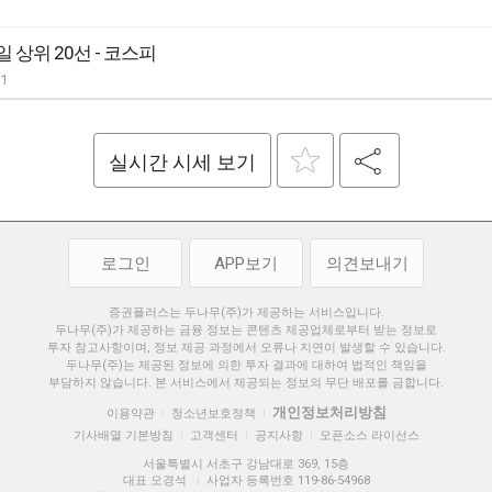
 상위 20선 - 코스피
31
실시간 시세 보기
로그인
APP보기
의견보내기
증권플러스는 두나무(주)가 제공하는 서비스입니다.
두나무(주)가 제공하는 금융 정보는 콘텐츠 제공업체로부터 받는 정보로
투자 참고사항이며, 정보 제공 과정에서 오류나 지연이 발생할 수 있습니다.
두나무(주)는 제공된 정보에 의한 투자 결과에 대하여 법적인 책임을
부담하지 않습니다. 본 서비스에서 제공되는 정보의 무단 배포를 금합니다.
개인정보처리방침
이용약관
청소년보호정책
|
|
기사배열 기본방침
고객센터
공지사항
오픈소스 라이선스
|
|
|
서울특별시 서초구 강남대로 369, 15층
대표 오경석
사업자 등록번호 119-86-54968
|