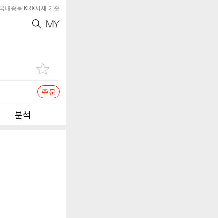
국내종목
KRX시세
기준
주문
분석