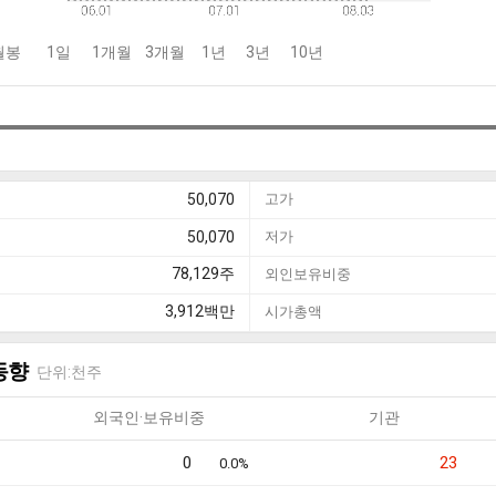
월봉
1일
1개월
3개월
1년
3년
10년
50,070
고가
50,070
저가
78,129
주
외인보유비중
3,912
백만
시가총액
동향
단위:천주
외국인·보유비중
기관
0
23
0.0%