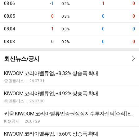
08.06
-1
1
0
0.2%
08.05
0
0
0
0.3%
08.04
1
0
0
0.3%
08.03
0
0
0
0.2%
최신뉴스/공시
KIWOOM 코리아밸류업, +8.32% 상승폭 확대
증권플러스
|
26.07.31
KIWOOM 코리아밸류업, +4.92% 상승폭 확대
증권플러스
|
26.07.30
키움 KIWOOM 코리아밸류업증권상장지수투자신탁[주식] ETF 분배락 기준가격 안내
KRX공시
|
26.07.29
KIWOOM 코리아밸류업, +5.60% 상승폭 확대