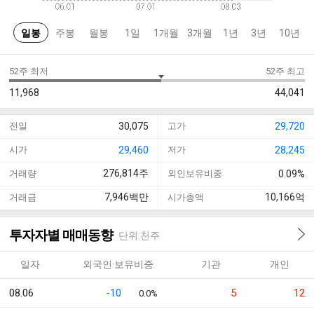
일봉
주봉
월봉
1일
1개월
3개월
1년
3년
10년
52주 최저
52주 최고
11,968
44,041
전일
30,075
고가
29,720
시가
29,460
저가
28,245
276,814
주
거래량
외인보유비중
0.09%
7,946
백만
10,166
억
거래금
시가총액
투자자별 매매동향
단위:천주
일자
외국인·보유비중
기관
개인
08.06
-10
5
12
0.0%