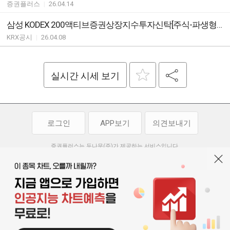
증권플러스
|
26.04.14
삼성 KODEX 200액티브증권상장지수투자신탁[주식-파생형] ETF기타시장안내
KRX공시
|
26.04.08
실시간 시세 보기
로그인
APP보기
의견보내기
증권플러스는 두나무(주)가 제공하는 서비스입니다.
두나무(주)가 제공하는 금융 정보는 콘텐츠 제공업체로부터 받는 정보로
투자 참고사항이며, 정보 제공 과정에서 오류나 지연이 발생할 수 있습니다.
두나무(주)는 제공된 정보에 의한 투자 결과에 대하여 법적인 책임을
부담하지 않습니다. 본 서비스에서 제공되는 정보의 무단 배포를 금합니다.
개인정보처리방침
이용약관
청소년보호정책
|
|
기사배열 기본방침
고객센터
공지사항
오픈소스 라이선스
|
|
|
서울특별시 서초구 강남대로 369, 15층
대표 오경석
사업자 등록번호 119-86-54968
|