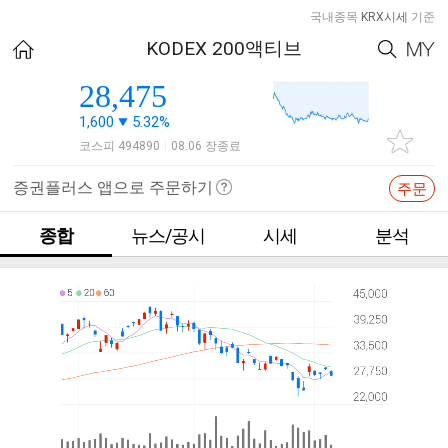
국내종목
KRX시세
기준
KODEX 200액티브
28,475
1,600
5.32%
코스피 494890
08.06 장종료
|
증권플러스 앱으로 주문하기
주문
종합
뉴스/공시
시세
분석