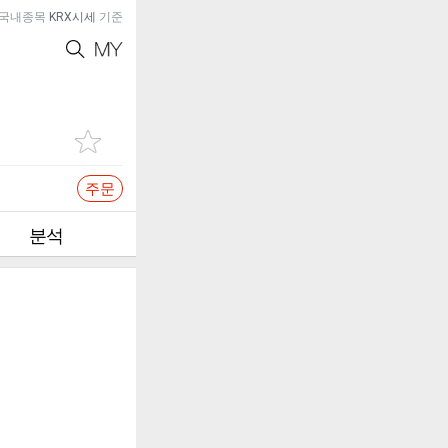
국내종목
KRX시세
기준
주문
분석