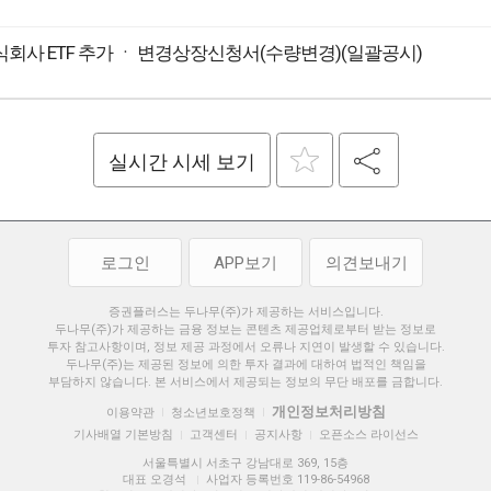
회사 ETF 추가 ㆍ 변경상장신청서(수량변경)(일괄공시)
실시간 시세 보기
로그인
APP보기
의견보내기
증권플러스는 두나무(주)가 제공하는 서비스입니다.
두나무(주)가 제공하는 금융 정보는 콘텐츠 제공업체로부터 받는 정보로
투자 참고사항이며, 정보 제공 과정에서 오류나 지연이 발생할 수 있습니다.
두나무(주)는 제공된 정보에 의한 투자 결과에 대하여 법적인 책임을
부담하지 않습니다. 본 서비스에서 제공되는 정보의 무단 배포를 금합니다.
개인정보처리방침
이용약관
청소년보호정책
|
|
기사배열 기본방침
고객센터
공지사항
오픈소스 라이선스
|
|
|
서울특별시 서초구 강남대로 369, 15층
대표 오경석
사업자 등록번호 119-86-54968
|