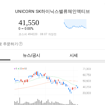
UNICORN SK하이닉스밸류체인액티브
41,550
0
0.00%
코스피 494220
08.07 개장전
|
로 주문하기
뉴스/공시
시세