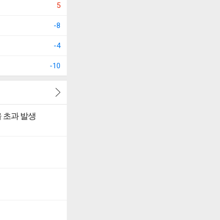
5
-8
-4
-10
 초과 발생