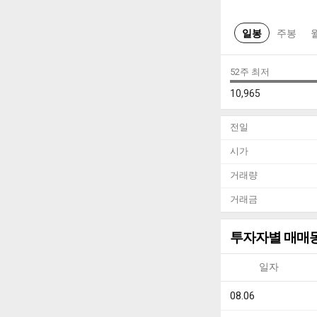
일봉
주봉
52주 최저
10,965
전일
시가
거래량
거래금
투자자별 매매
일자
08.06