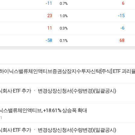
-11
6
0.7%
23
-15
1.0%
11
-6
0.3%
-58
68
0.1%
N SK하이닉스밸류체인액티브증권상장지수투자신탁[주식] ETF 괴리율
회사 ETF 추가 ㆍ 변경상장신청서(수량변경)(일괄공시)
이닉스밸류체인액티브, +18.61% 상승폭 확대
31
회사 ETF 추가 ㆍ 변경상장신청서(수량변경)(일괄공시)