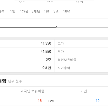
월봉
1일
1개월
3개월
1년
3년
10년
41,550
고가
41,550
저가
0
주
외인보유비중
0
백만
시가총액
동향
단위:천주
외국인·보유비중
기관
18
-19
1.2%