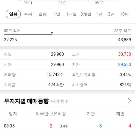
일봉
주봉
월봉
1일
1개월
3개월
1년
3년
10년
52주 최저
52주 최고
22,225
43,889
전일
29,960
고가
30,730
시가
29,960
저가
29,550
15,743
주
거래량
외인보유비중
0.44%
474
백만
821
억
거래금
시가총액
투자자별 매매동향
단위:천주
일자
외국인·보유비중
기관
개인
08.05
2
-5
4
0.4%