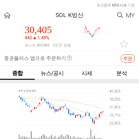
국내종목
KRX시세
기준
SOL K방산
30,405
445
1.49%
코스피 490480
03:27 장중
|
증권플러스 앱으로 주문하기
주문
종합
뉴스/공시
시세
분석