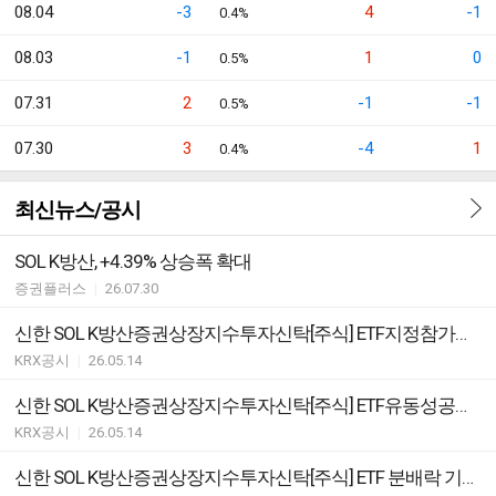
08.04
-3
4
-1
0.4%
08.03
-1
1
0
0.5%
07.31
2
-1
-1
0.5%
07.30
3
-4
1
0.4%
최신뉴스/공시
SOL K방산, +4.39% 상승폭 확대
증권플러스
|
26.07.30
신한 SOL K방산증권상장지수투자신탁[주식] ETF지정참가회사(AP)추가ㆍ해지ㆍ변경안내
KRX공시
|
26.05.14
신한 SOL K방산증권상장지수투자신탁[주식] ETF유동성공급자(LP)와유동성공급계약의체결ㆍ변경ㆍ해지안내
KRX공시
|
26.05.14
신한 SOL K방산증권상장지수투자신탁[주식] ETF 분배락 기준가격 안내