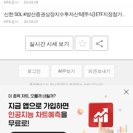
KRX공시
|
26.04.28
신한 SOL K방산증권상장지수투자신탁[주식] ETF지정참가회사(AP)추가ㆍ해지ㆍ변경안내
KRX공시
|
26.04.23
실시간 시세 보기
로그인
APP보기
의견보내기
증권플러스는 두나무(주)가 제공하는 서비스입니다.
두나무(주)가 제공하는 금융 정보는 콘텐츠 제공업체로부터 받는 정보로
투자 참고사항이며, 정보 제공 과정에서 오류나 지연이 발생할 수 있습니다.
두나무(주)는 제공된 정보에 의한 투자 결과에 대하여 법적인 책임을
부담하지 않습니다. 본 서비스에서 제공되는 정보의 무단 배포를 금합니다.
개인정보처리방침
이용약관
청소년보호정책
|
|
기사배열 기본방침
고객센터
공지사항
오픈소스 라이선스
|
|
|
서울특별시 서초구 강남대로 369, 15층
대표 오경석
사업자 등록번호 119-86-54968
|