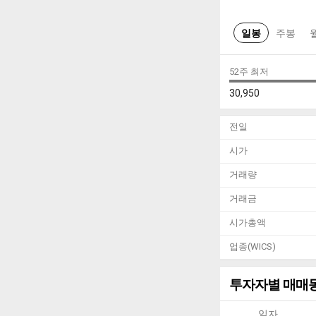
일봉
주봉
52주 최저
30,950
전일
시가
거래량
거래금
시가총액
업종(WICS)
투자자별 매매
일자