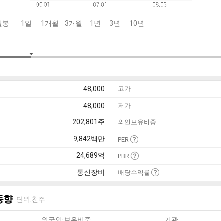
월봉
1일
1개월
3개월
1년
3년
10년
48,000
고가
48,000
저가
202,801
주
외인보유비중
9,842
백만
PER
24,689
억
PBR
통신장비
배당수익률
동향
단위:천주
외국인·보유비중
기관