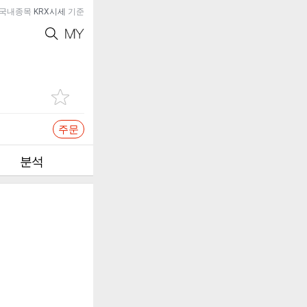
국내종목
KRX시세
기준
주문
분석