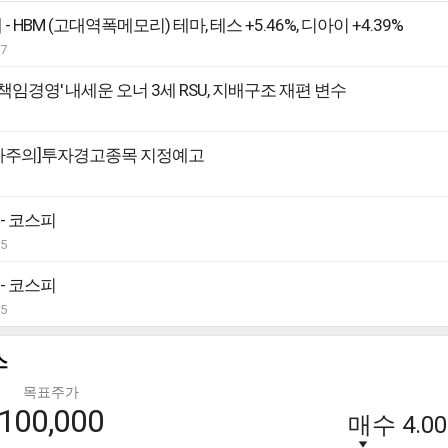
- HBM (고대역폭메모리) 테마, 테스 +5.46%, 디아이 +4.39%
07
] '책임경영' 내세운 오너 3세 RSU, 지배구조 재편 변수
투자주의]투자경고종목 지정예고
 - 코스피
05
 - 코스피
05
스
목표주가
100,000
매수
4.00