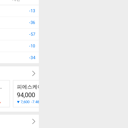
-13
-36
-57
-10
-34
어로스페이스
피에스케이홀딩스
엠케이전자
이오테크
94,000
16,820
324,500
%
7,600
-7.48%
910
-5.13%
12,000
-3.