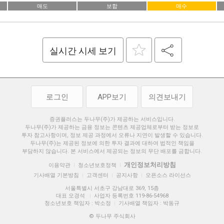
매도
보합
매수
실시간 시세 보기
로그인
APP보기
의견보내기
증권플러스는 두나무(주)가 제공하는 서비스입니다.
두나무(주)가 제공하는 금융 정보는 콘텐츠 제공업체로부터 받는 정보로
투자 참고사항이며, 정보 제공 과정에서 오류나 지연이 발생할 수 있습니다.
두나무(주)는 제공된 정보에 의한 투자 결과에 대하여 법적인 책임을
부담하지 않습니다. 본 서비스에서 제공되는 정보의 무단 배포를 금합니다.
개인정보처리방침
이용약관
청소년보호정책
|
|
기사배열 기본방침
고객센터
공지사항
오픈소스 라이선스
|
|
|
서울특별시 서초구 강남대로 369, 15층
대표 오경석
사업자 등록번호 119-86-54968
|
청소년보호 책임자 : 박소정
기사배열 책임자 : 박동규
|
© 두나무 주식회사