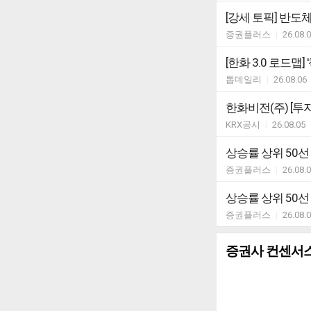
[강세 토픽] 반도체 
증권플러스
|
26.08.
[한화 3.0 로드맵
톱데일리
|
26.08.06
한화비전(주) [
KRX공시
|
26.08.05
상승률 상위 50선
증권플러스
|
26.08.
상승률 상위 50선
증권플러스
|
26.08.
증권사 컨센서