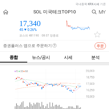
국내종목
KRX시세
기준
SOL 미국테크TOP10
17,340
45
0.26%
코스피 481190
08.07 장종료
|
증권플러스 앱으로 주문하기
주문
종합
뉴스/공시
시세
분석