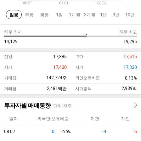
일봉
주봉
월봉
1일
1개월
3개월
1년
3년
10년
52주 최저
52주 최고
14,129
19,295
전일
17,385
고가
17,515
시가
17,400
저가
17,330
142,724
주
거래량
외인보유비중
0.13%
2,481
백만
2,939
억
거래금
시가총액
투자자별 매매동향
단위:천주
일자
외국인·보유비중
기관
개인
08.07
0
-4
6
0.0%