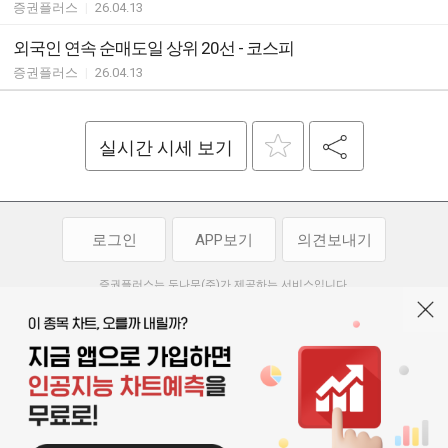
증권플러스
|
26.04.13
외국인 연속 순매도일 상위 20선 - 코스피
증권플러스
|
26.04.13
실시간 시세 보기
로그인
APP보기
의견보내기
증권플러스는 두나무(주)가 제공하는 서비스입니다.
두나무(주)가 제공하는 금융 정보는 콘텐츠 제공업체로부터 받는 정보로
투자 참고사항이며, 정보 제공 과정에서 오류나 지연이 발생할 수 있습니다.
두나무(주)는 제공된 정보에 의한 투자 결과에 대하여 법적인 책임을
부담하지 않습니다. 본 서비스에서 제공되는 정보의 무단 배포를 금합니다.
개인정보처리방침
이용약관
청소년보호정책
|
|
기사배열 기본방침
고객센터
공지사항
오픈소스 라이선스
|
|
|
서울특별시 서초구 강남대로 369, 15층
대표 오경석
사업자 등록번호 119-86-54968
|