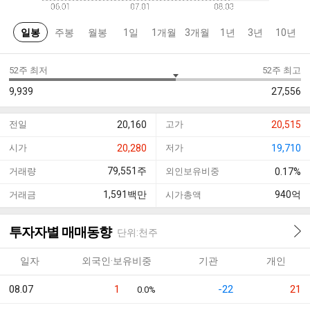
일봉
주봉
월봉
1일
1개월
3개월
1년
3년
10년
52주 최저
52주 최고
9,939
27,556
전일
20,160
고가
20,515
시가
20,280
저가
19,710
79,551
주
거래량
외인보유비중
0.17%
1,591
백만
940
억
거래금
시가총액
투자자별 매매동향
단위:천주
일자
외국인·보유비중
기관
개인
08.07
1
-22
21
0.0%