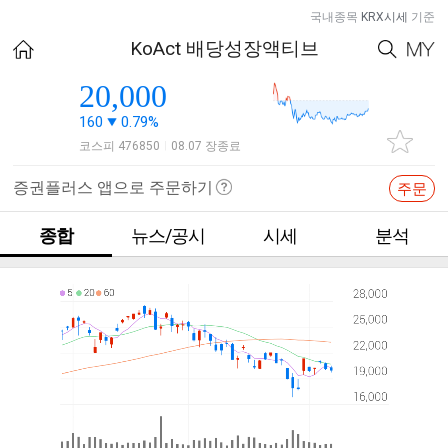
국내종목
KRX시세
기준
KoAct 배당성장액티브
20,000
160
0.79%
코스피 476850
08.07 장종료
|
증권플러스 앱으로 주문하기
주문
종합
뉴스/공시
시세
분석