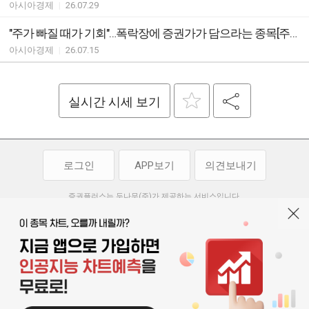
아시아경제
|
26.07.29
"주가 빠질 때가 기회"…폭락장에 증권가가 담으라는 종목[주末머니]
아시아경제
|
26.07.15
실시간 시세 보기
로그인
APP보기
의견보내기
증권플러스는 두나무(주)가 제공하는 서비스입니다.
두나무(주)가 제공하는 금융 정보는 콘텐츠 제공업체로부터 받는 정보로
투자 참고사항이며, 정보 제공 과정에서 오류나 지연이 발생할 수 있습니다.
두나무(주)는 제공된 정보에 의한 투자 결과에 대하여 법적인 책임을
부담하지 않습니다. 본 서비스에서 제공되는 정보의 무단 배포를 금합니다.
개인정보처리방침
이용약관
청소년보호정책
|
|
기사배열 기본방침
고객센터
공지사항
오픈소스 라이선스
|
|
|
서울특별시 서초구 강남대로 369, 15층
대표 오경석
사업자 등록번호 119-86-54968
|