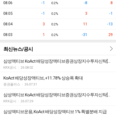
08.06
-1
-8
8
0.2%
08.05
-1
3
-1
0.2%
08.04
3
11
-13
0.2%
08.03
1
-31
29
0.2%
최신뉴스/공시
삼성액티브 KoAct 배당성장액티브증권상장지수투자신탁[주식] ETF 괴리율 초과 발생
KRX공시
|
26.08.02
KoAct 배당성장액티브, +11.78% 상승폭 확대
증권플러스
|
26.07.31
삼성액티브 KoAct 배당성장액티브증권상장지수투자신탁[주식] ETF 분배락 기준가격 안내
KRX공시
|
26.07.29
삼성액티브운용, KoAct 배당성장액티브 1% 특별분배 지급