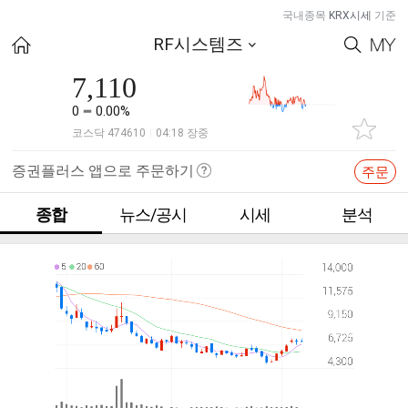
국내종목
KRX시세
기준
RF시스템즈
7,110
0
0.00%
코스닥 474610
04:18 장중
|
증권플러스 앱으로 주문하기
주문
종합
뉴스/공시
시세
분석