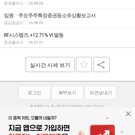
증권플러스
|
26.08.04
임원ㆍ주요주주특정증권등소유상황보고서
금감원공시
|
26.08.03
RF시스템즈, +12.71% VI 발동
증권플러스
|
26.07.31
실시간 시세 보기
로그인
APP보기
의견보내기
증권플러스는 두나무(주)가 제공하는 서비스입니다.
두나무(주)가 제공하는 금융 정보는 콘텐츠 제공업체로부터 받는 정보로
투자 참고사항이며, 정보 제공 과정에서 오류나 지연이 발생할 수 있습니다.
두나무(주)는 제공된 정보에 의한 투자 결과에 대하여 법적인 책임을
부담하지 않습니다. 본 서비스에서 제공되는 정보의 무단 배포를 금합니다.
개인정보처리방침
이용약관
청소년보호정책
|
|