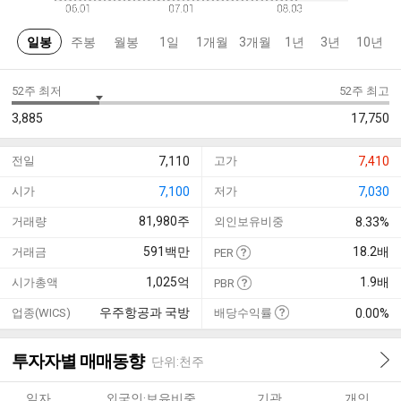
일봉
주봉
월봉
1일
1개월
3개월
1년
3년
10년
52주 최저
52주 최고
3,885
17,750
전일
7,110
고가
7,410
시가
7,100
저가
7,030
81,980
주
거래량
외인보유비중
8.33%
591
백만
18.2
배
거래금
PER
1,025
억
1.9
배
시가총액
PBR
우주항공과 국방
업종(WICS)
배당수익률
0.00%
투자자별 매매동향
단위:천주
일자
외국인·보유비중
기관
개인