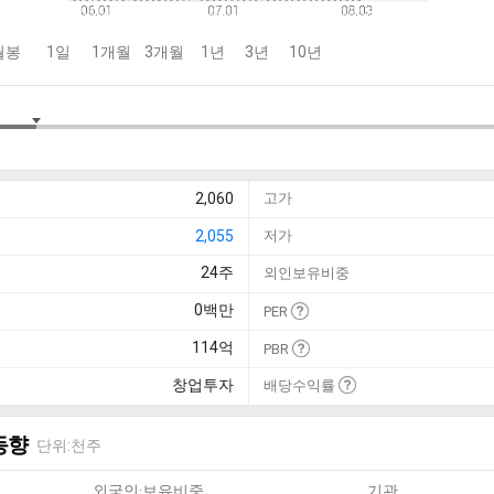
월봉
1일
1개월
3개월
1년
3년
10년
2,060
고가
2,055
저가
24
주
외인보유비중
0
백만
PER
114
억
PBR
창업투자
배당수익률
동향
단위:천주
외국인·보유비중
기관