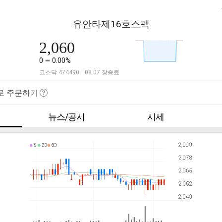
유안타제16호스팩
2,060
0
0.00%
코스닥 474490
08.07 장종료
|
로 주문하기
뉴스/공시
시세