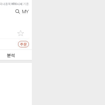
국내종목
KRX시세
기준
주문
분석