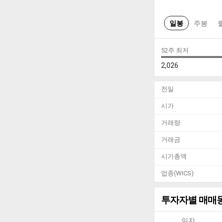
일봉
주봉
52주 최저
2,026
전일
시가
거래량
거래금
시가총액
업종(WICS)
투자자별 매매
일자