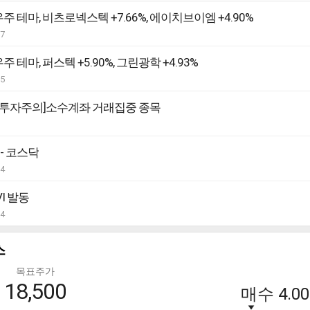
우주 테마, 비츠로넥스텍 +7.66%, 에이치브이엠 +4.90%
07
주 테마, 퍼스텍 +5.90%, 그린광학 +4.93%
05
[투자주의]소수계좌 거래집중 종목
 - 코스닥
04
VI 발동
04
스
목표주가
18,500
매수
4.00