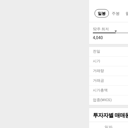
일봉
주봉
52주 최저
4,040
전일
시가
거래량
거래금
시가총액
업종(WICS)
투자자별 매매
일자