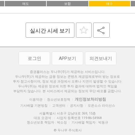
매도
보합
매수
실시간 시세 보기
로그인
APP보기
의견보내기
증권플러스는 두나무(주)가 제공하는 서비스입니다.
두나무(주)가 제공하는 금융 정보는 콘텐츠 제공업체로부터 받는 정보로
투자 참고사항이며, 정보 제공 과정에서 오류나 지연이 발생할 수 있습니다.
두나무(주)는 제공된 정보에 의한 투자 결과에 대하여 법적인 책임을
부담하지 않습니다. 본 서비스에서 제공되는 정보의 무단 배포를 금합니다.
개인정보처리방침
이용약관
청소년보호정책
|
|
기사배열 기본방침
고객센터
공지사항
오픈소스 라이선스
|
|
|
서울특별시 서초구 강남대로 369, 15층
대표 오경석
사업자 등록번호 119-86-54968
|
청소년보호 책임자 : 박소정
기사배열 책임자 : 박동규
|
© 두나무 주식회사