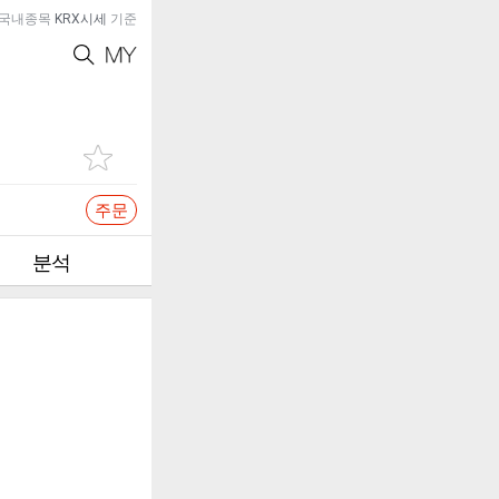
국내종목
KRX시세
기준
주문
분석