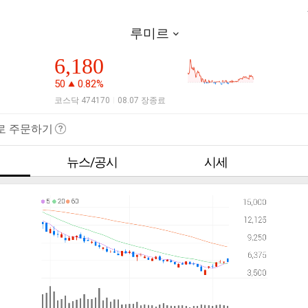
루미르
6,180
50
0.82%
코스닥 474170
08.07 장종료
|
로 주문하기
뉴스/공시
시세