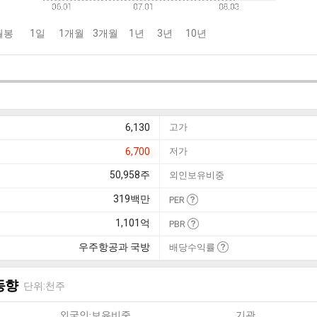
월봉
1일
1개월
3개월
1년
3년
10년
6,130
고가
6,700
저가
50,958
주
외인보유비중
319
백만
PER
1,101
억
PBR
우주항공과 국방
배당수익률
동향
단위:천주
외국인·보유비중
기관