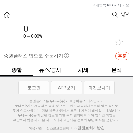
국내종목
KRX시세
기준
0
0
0.00%
증권플러스 앱으로 주문하기
주문
종합
뉴스/공시
시세
분석
로그인
APP보기
의견보내기
증권플러스는 두나무(주)가 제공하는 서비스입니다.
두나무(주)가 제공하는 금융 정보는 콘텐츠 제공업체로부터 받는 정보로
투자 참고사항이며, 정보 제공 과정에서 오류나 지연이 발생할 수 있습니다.
두나무(주)는 제공된 정보에 의한 투자 결과에 대하여 법적인 책임을
부담하지 않습니다. 본 서비스에서 제공되는 정보의 무단 배포를 금합니다.
개인정보처리방침
이용약관
청소년보호정책
|
|