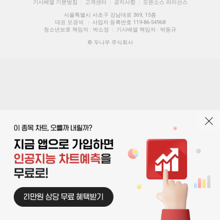
기사배열 기본방침
고객센터
공지사항
오픈소스 라이선스
|
|
|
서울특별시 서초구 강남대로 369, 15층
대표 오경석
사업자 등록번호 119-86-54968
|
청소년보호 책임자 : 박소정
기사배열 책임자 : 박동규
|
© 두나무 주식회사