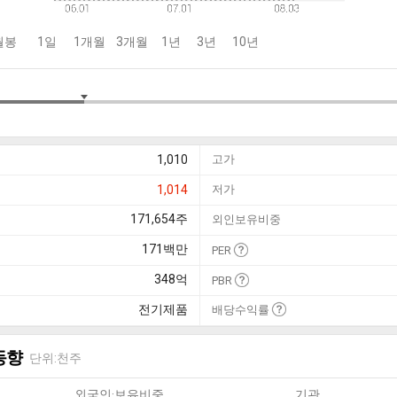
월봉
1일
1개월
3개월
1년
3년
10년
1,010
고가
1,014
저가
171,654
주
외인보유비중
171
백만
PER
348
억
PBR
전기제품
배당수익률
동향
단위:천주
외국인·보유비중
기관