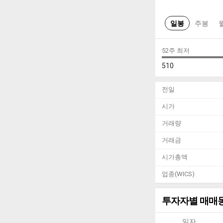
일봉
주봉
52주 최저
510
전일
시가
거래량
거래금
시가총액
업종(WICS)
투자자별 매매
일자