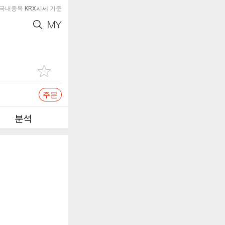
국내종목
KRX시세
기준
주문
분석