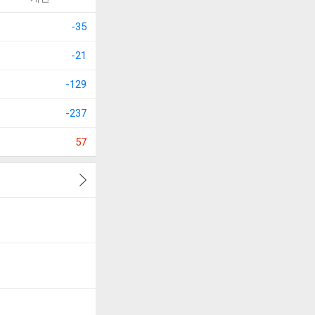
-35
-21
-129
-237
57