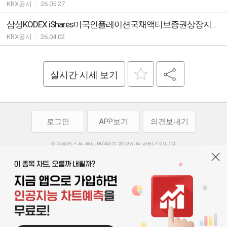
KRX공시
|
26.05.27
삼성KODEX iShares미국인플레이션국채액티브증권상장지수투자신탁[채권-재간접형] ETF기타시장안내
KRX공시
|
26.04.02
실시간 시세 보기
로그인
APP보기
의견보내기
증권플러스는 두나무(주)가 제공하는 서비스입니다.
두나무(주)가 제공하는 금융 정보는 콘텐츠 제공업체로부터 받는 정보로
투자 참고사항이며, 정보 제공 과정에서 오류나 지연이 발생할 수 있습니다.
두나무(주)는 제공된 정보에 의한 투자 결과에 대하여 법적인 책임을
부담하지 않습니다. 본 서비스에서 제공되는 정보의 무단 배포를 금합니다.
개인정보처리방침
이용약관
청소년보호정책
|
|
기사배열 기본방침
고객센터
공지사항
오픈소스 라이선스
|
|
|
서울특별시 서초구 강남대로 369, 15층
대표 오경석
사업자 등록번호 119-86-54968
|