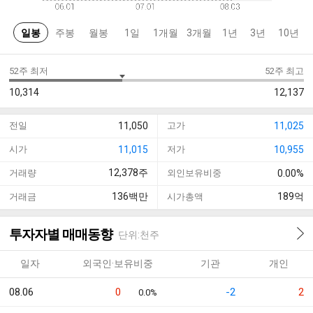
일봉
주봉
월봉
1일
1개월
3개월
1년
3년
10년
52주 최저
52주 최고
10,314
12,137
전일
11,050
고가
11,025
시가
11,015
저가
10,955
12,378
주
거래량
외인보유비중
0.00%
136
백만
189
억
거래금
시가총액
투자자별 매매동향
단위:천주
일자
외국인·보유비중
기관
개인
08.06
0
-2
2
0.0%