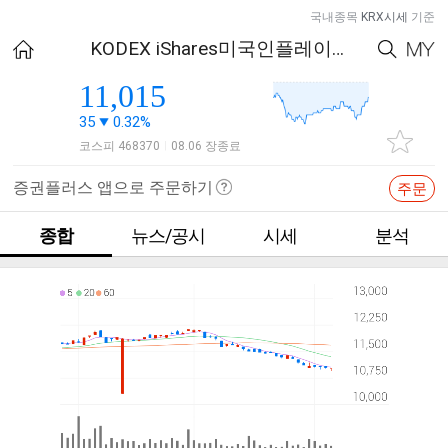
국내종목
KRX시세
기준
KODEX iShares미국인플레이션국채액티브
11,015
35
0.32%
코스피 468370
08.06 장종료
|
증권플러스 앱으로 주문하기
주문
종합
뉴스/공시
시세
분석