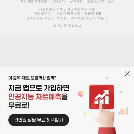
기사배열 기본방침
고객센터
공지사항
오픈소스 라이선스
|
|
|
서울특별시 서초구 강남대로 369, 15층
대표 오경석
사업자 등록번호 119-86-54968
|
청소년보호 책임자 : 박소정
기사배열 책임자 : 박동규
|
© 두나무 주식회사