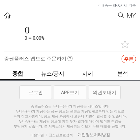
국내종목
KRX시세
기준
0
0
0.00%
증권플러스 앱으로 주문하기
주문
종합
뉴스/공시
시세
분석
로그인
APP보기
의견보내기
증권플러스는 두나무(주)가 제공하는 서비스입니다.
두나무(주)가 제공하는 금융 정보는 콘텐츠 제공업체로부터 받는 정보로
투자 참고사항이며, 정보 제공 과정에서 오류나 지연이 발생할 수 있습니다.
두나무(주)는 제공된 정보에 의한 투자 결과에 대하여 법적인 책임을
부담하지 않습니다. 본 서비스에서 제공되는 정보의 무단 배포를 금합니다.
개인정보처리방침
이용약관
청소년보호정책
|
|