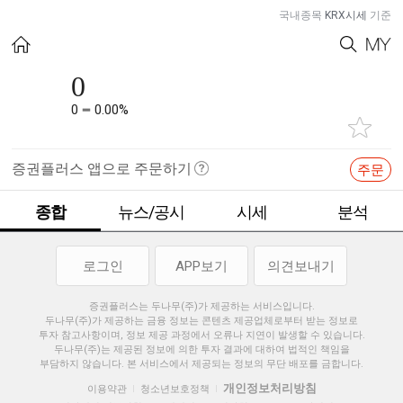
국내종목
KRX시세
기준
0
0
0.00%
증권플러스 앱으로 주문하기
주문
종합
뉴스/공시
시세
분석
로그인
APP보기
의견보내기
증권플러스는 두나무(주)가 제공하는 서비스입니다.
두나무(주)가 제공하는 금융 정보는 콘텐츠 제공업체로부터 받는 정보로
투자 참고사항이며, 정보 제공 과정에서 오류나 지연이 발생할 수 있습니다.
두나무(주)는 제공된 정보에 의한 투자 결과에 대하여 법적인 책임을
부담하지 않습니다. 본 서비스에서 제공되는 정보의 무단 배포를 금합니다.
개인정보처리방침
이용약관
청소년보호정책
|
|