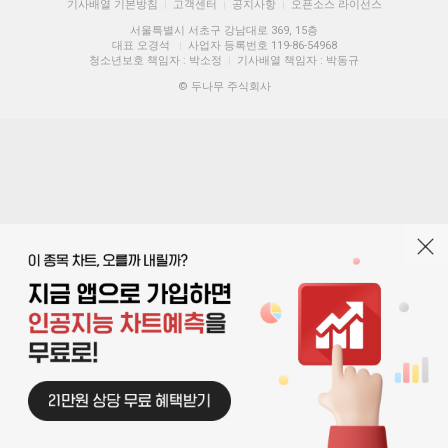
기사배열 기본방침
고객센터
공지사항
오픈소스 라이선스
|
|
|
서울특별시 서초구 강남대로 369, 15층
대표 오경석
사업자 등록번호 119-86-54968
|
청소년보호 책임자 : 박소정
기사배열 책임자 : 박동규
|
© 두나무 주식회사