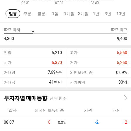
일봉
주봉
월봉
1일
1개월
3개월
1년
3년
10년
52주 최저
52주 최고
4,300
9,400
전일
5,210
고가
5,560
시가
5,370
저가
5,260
7,694
주
거래량
외인보유비중
0.09%
41
백만
80
억
거래금
시가총액
투자자별 매매동향
단위:천주
일자
외국인·보유비중
기관
개인
08.07
0
-2
2
0.0%