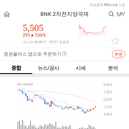
국내종목
KRX시세
기준
BNK 2차전지양극재
5,505
295
5.66%
코스피 466810
08.07 장종료
|
증권플러스 앱으로 주문하기
주문
종합
뉴스/공시
시세
분석