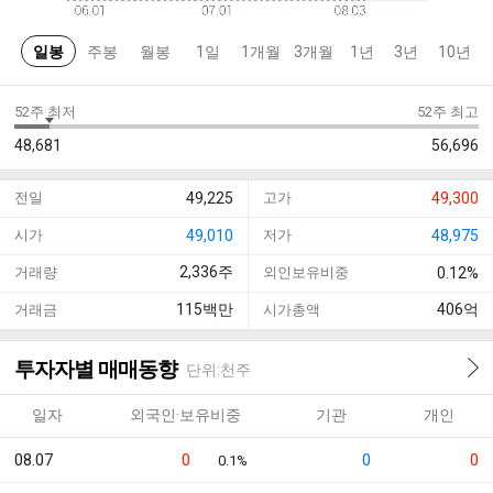
일봉
주봉
월봉
1일
1개월
3개월
1년
3년
10년
52주 최저
52주 최고
48,681
56,696
전일
49,225
고가
49,300
시가
49,010
저가
48,975
2,336
주
거래량
외인보유비중
0.12%
115
백만
406
억
거래금
시가총액
투자자별 매매동향
단위:천주
일자
외국인·보유비중
기관
개인
08.07
0
0
0
0.1%