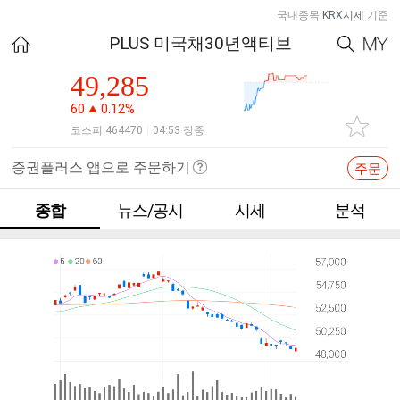
국내종목
KRX시세
기준
PLUS 미국채30년액티브
49,285
60
0.12%
코스피 464470
04:53 장중
|
증권플러스 앱으로 주문하기
주문
종합
뉴스/공시
시세
분석