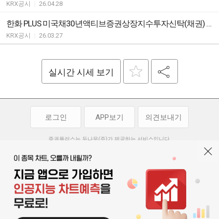
KRX공시
|
26.04.28
한화 PLUS 미국채30년액티브증권상장지수투자신탁(채권) ETF 분배락 기준가격 안내
KRX공시
|
26.03.27
실시간 시세 보기
로그인
APP보기
의견보내기
증권플러스는 두나무(주)가 제공하는 서비스입니다.
두나무(주)가 제공하는 금융 정보는 콘텐츠 제공업체로부터 받는 정보로
투자 참고사항이며, 정보 제공 과정에서 오류나 지연이 발생할 수 있습니다.
두나무(주)는 제공된 정보에 의한 투자 결과에 대하여 법적인 책임을
부담하지 않습니다. 본 서비스에서 제공되는 정보의 무단 배포를 금합니다.
개인정보처리방침
이용약관
청소년보호정책
|
|
기사배열 기본방침
고객센터
공지사항
오픈소스 라이선스
|
|
|
서울특별시 서초구 강남대로 369, 15층
대표 오경석
사업자 등록번호 119-86-54968
|