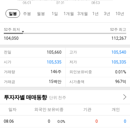
일봉
주봉
월봉
1일
1개월
3개월
1년
3년
10년
52주 최저
52주 최고
104,050
112,267
전일
105,660
고가
105,540
시가
105,535
저가
105,335
146
주
거래량
외인보유비중
0.01%
15
백만
967
억
거래금
시가총액
투자자별 매매동향
단위:천주
일자
외국인·보유비중
기관
개인
08.06
0
0
0
0.0%