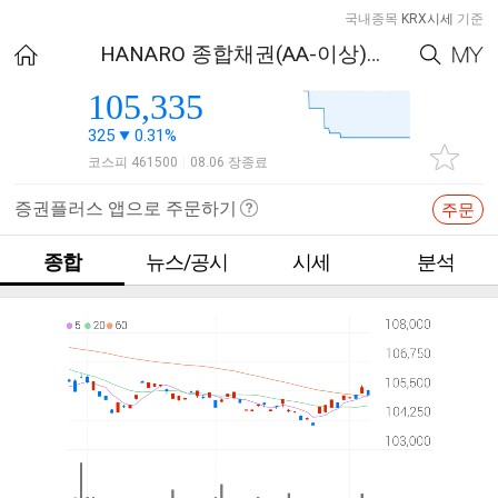
국내종목
KRX시세
기준
HANARO 종합채권(AA-이상)액티브
105,335
325
0.31%
코스피 461500
08.06 장종료
|
증권플러스 앱으로 주문하기
주문
종합
뉴스/공시
시세
분석