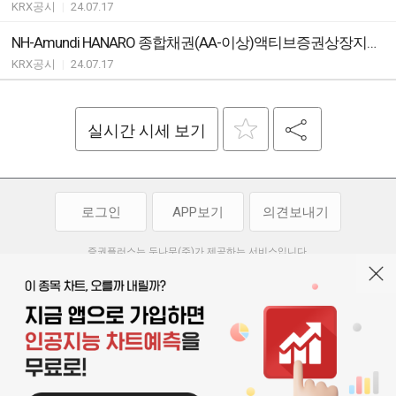
KRX공시
|
24.07.17
NH-Amundi HANARO 종합채권(AA-이상)액티브증권상장지수투자신탁(채권) ETF유동성공급자(LP)와유동성공급계약의체결ㆍ변경ㆍ해지안내
KRX공시
|
24.07.17
실시간 시세 보기
로그인
APP보기
의견보내기
증권플러스는 두나무(주)가 제공하는 서비스입니다.
두나무(주)가 제공하는 금융 정보는 콘텐츠 제공업체로부터 받는 정보로
투자 참고사항이며, 정보 제공 과정에서 오류나 지연이 발생할 수 있습니다.
두나무(주)는 제공된 정보에 의한 투자 결과에 대하여 법적인 책임을
부담하지 않습니다. 본 서비스에서 제공되는 정보의 무단 배포를 금합니다.
개인정보처리방침
이용약관
청소년보호정책
|
|
기사배열 기본방침
고객센터
공지사항
오픈소스 라이선스
|
|
|
서울특별시 서초구 강남대로 369, 15층
대표 오경석
사업자 등록번호 119-86-54968
|