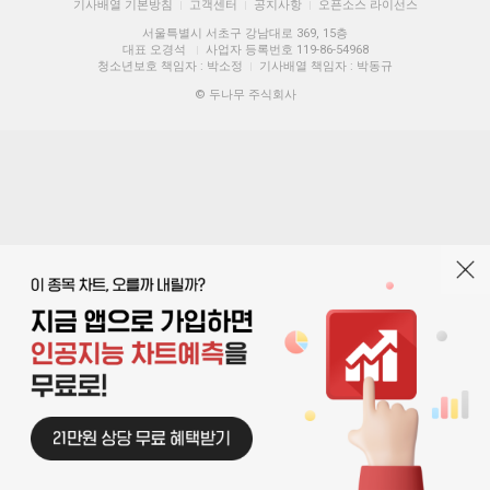
기사배열 기본방침
고객센터
공지사항
오픈소스 라이선스
|
|
|
서울특별시 서초구 강남대로 369, 15층
대표 오경석
사업자 등록번호 119-86-54968
|
청소년보호 책임자 : 박소정
기사배열 책임자 : 박동규
|
© 두나무 주식회사