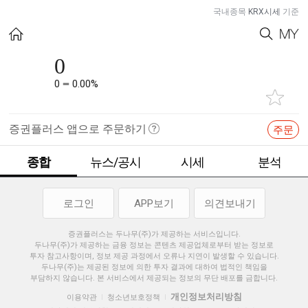
국내종목
KRX시세
기준
0
0
0.00%
증권플러스 앱으로 주문하기
주문
종합
뉴스/공시
시세
분석
로그인
APP보기
의견보내기
증권플러스는 두나무(주)가 제공하는 서비스입니다.
두나무(주)가 제공하는 금융 정보는 콘텐츠 제공업체로부터 받는 정보로
투자 참고사항이며, 정보 제공 과정에서 오류나 지연이 발생할 수 있습니다.
두나무(주)는 제공된 정보에 의한 투자 결과에 대하여 법적인 책임을
부담하지 않습니다. 본 서비스에서 제공되는 정보의 무단 배포를 금합니다.
개인정보처리방침
이용약관
청소년보호정책
|
|