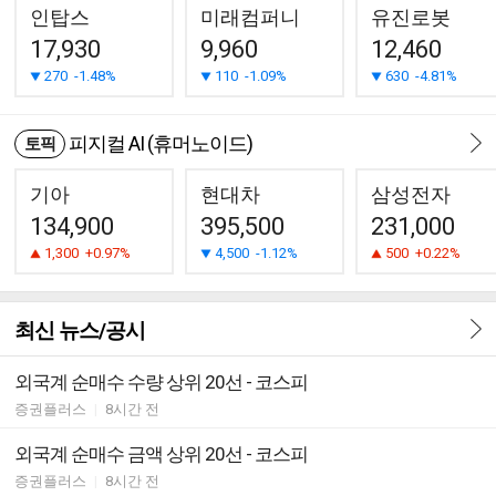
인탑스
미래컴퍼니
유진로봇
17,930
9,960
12,460
270
-1.48%
110
-1.09%
630
-4.81%
피지컬 AI (휴머노이드)
토픽
기아
현대차
삼성전자
134,900
395,500
231,000
1,300
+0.97%
4,500
-1.12%
500
+0.22%
최신 뉴스/공시
외국계 순매수 수량 상위 20선 - 코스피
증권플러스
|
8시간 전
외국계 순매수 금액 상위 20선 - 코스피
증권플러스
|
8시간 전