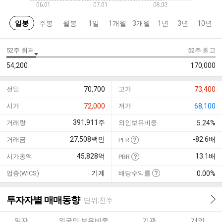
일봉
주봉
월봉
1일
1개월
3개월
1년
3년
10년
52주 최저
52주 최고
54,200
170,000
전일
70,700
고가
73,400
시가
72,000
저가
68,100
391,911
주
거래량
외인보유비중
5.24%
27,508
백만
-82.6
배
거래금
PER
45,828
억
13.1
배
시가총액
PBR
기계
업종(WICS)
배당수익률
0.00%
투자자별 매매동향
단위:천주
일자
외국인·보유비중
기관
개인