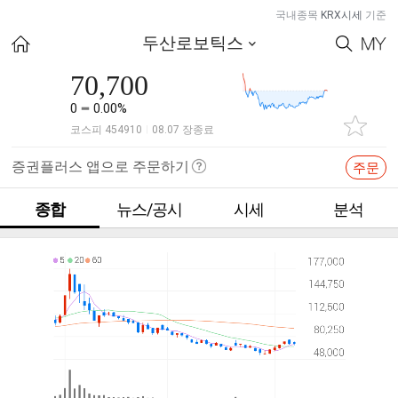
국내종목
KRX시세
기준
두산로보틱스
70,700
0
0.00%
코스피 454910
08.07 장종료
|
증권플러스 앱으로 주문하기
주문
종합
뉴스/공시
시세
분석