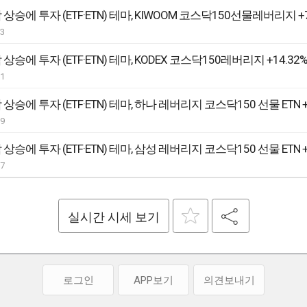
03
31
29
27
실시간 시세 보기
로그인
APP보기
의견보내기