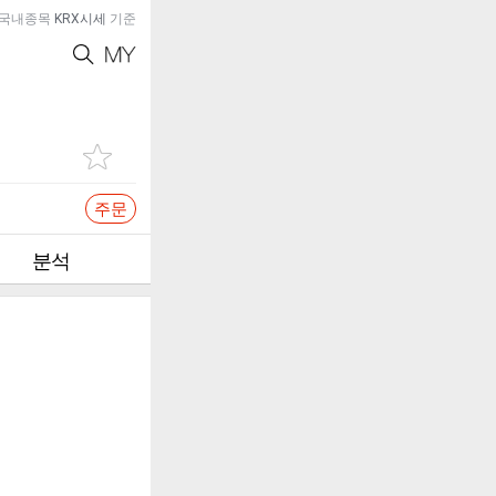
국내종목
KRX시세
기준
주문
분석