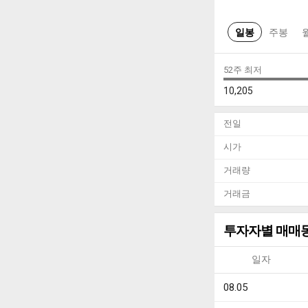
일봉
주봉
52주 최저
10,205
전일
시가
거래량
거래금
투자자별 매매
일자
08.05