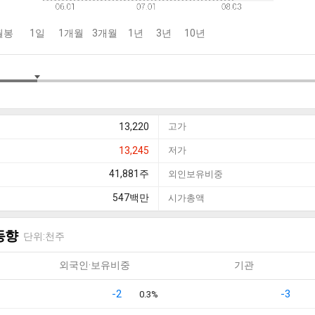
월봉
1일
1개월
3개월
1년
3년
10년
13,220
고가
13,245
저가
41,881
주
외인보유비중
547
백만
시가총액
동향
단위:천주
외국인·보유비중
기관
-2
-3
0.3%