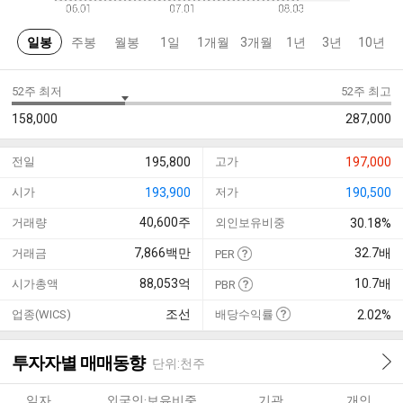
일봉
주봉
월봉
1일
1개월
3개월
1년
3년
10년
52주 최저
52주 최고
158,000
287,000
전일
195,800
고가
197,000
시가
193,900
저가
190,500
40,600
주
거래량
외인보유비중
30.18%
7,866
백만
32.7
배
거래금
PER
88,053
억
10.7
배
시가총액
PBR
조선
업종(WICS)
배당수익률
2.02%
투자자별 매매동향
단위:천주
일자
외국인·보유비중
기관
개인