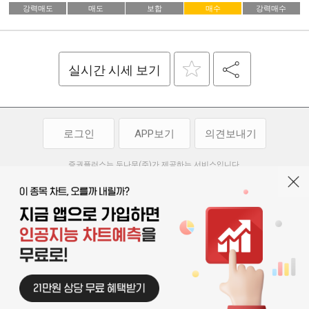
강력매도
매도
보합
매수
강력매수
실시간 시세 보기
로그인
APP보기
의견보내기
증권플러스는 두나무(주)가 제공하는 서비스입니다.
두나무(주)가 제공하는 금융 정보는 콘텐츠 제공업체로부터 받는 정보로
투자 참고사항이며, 정보 제공 과정에서 오류나 지연이 발생할 수 있습니다.
두나무(주)는 제공된 정보에 의한 투자 결과에 대하여 법적인 책임을
부담하지 않습니다. 본 서비스에서 제공되는 정보의 무단 배포를 금합니다.
개인정보처리방침
이용약관
청소년보호정책
|
|
기사배열 기본방침
고객센터
공지사항
오픈소스 라이선스
|
|
|
서울특별시 서초구 강남대로 369, 15층
대표 오경석
사업자 등록번호 119-86-54968
|
청소년보호 책임자 : 박소정
기사배열 책임자 : 박동규
|
© 두나무 주식회사