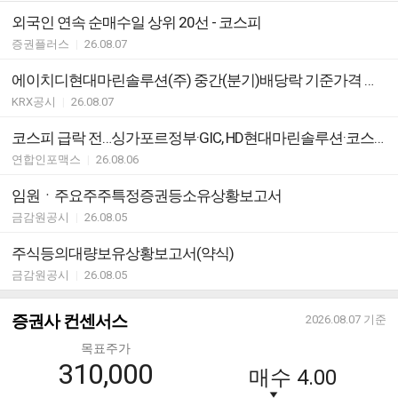
외국인 연속 순매수일 상위 20선 - 코스피
증권플러스
|
26.08.07
에이치디현대마린솔루션(주) 중간(분기)배당락 기준가격 안내
KRX공시
|
26.08.07
코스피 급락 전…싱가포르정부·GIC, HD현대마린솔루션·코스맥스만 덜어냈다
연합인포맥스
|
26.08.06
임원ㆍ주요주주특정증권등소유상황보고서
금감원공시
|
26.08.05
주식등의대량보유상황보고서(약식)
금감원공시
|
26.08.05
증권사 컨센서스
2026.08.07
기준
목표주가
310,000
매수
4.00