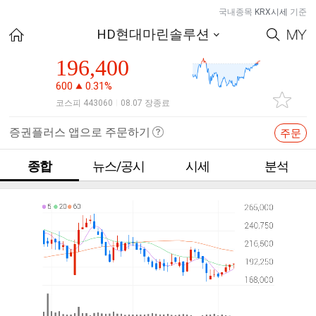
국내종목
KRX시세
기준
HD현대마린솔루션
196,400
600
0.31%
코스피 443060
08.07 장종료
|
증권플러스 앱으로 주문하기
주문
종합
뉴스/공시
시세
분석