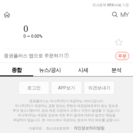
국내종목
KRX시세
기준
0
0
0.00%
증권플러스 앱으로 주문하기
주문
종합
뉴스/공시
시세
분석
로그인
APP보기
의견보내기
증권플러스는 두나무(주)가 제공하는 서비스입니다.
두나무(주)가 제공하는 금융 정보는 콘텐츠 제공업체로부터 받는 정보로
투자 참고사항이며, 정보 제공 과정에서 오류나 지연이 발생할 수 있습니다.
두나무(주)는 제공된 정보에 의한 투자 결과에 대하여 법적인 책임을
부담하지 않습니다. 본 서비스에서 제공되는 정보의 무단 배포를 금합니다.
개인정보처리방침
이용약관
청소년보호정책
|
|