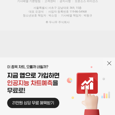
기사배열 기본방침
고객센터
공지사항
오픈소스 라이선스
|
|
|
서울특별시 서초구 강남대로 369, 15층
대표 오경석
사업자 등록번호 119-86-54968
|
청소년보호 책임자 : 박소정
기사배열 책임자 : 박동규
|
© 두나무 주식회사