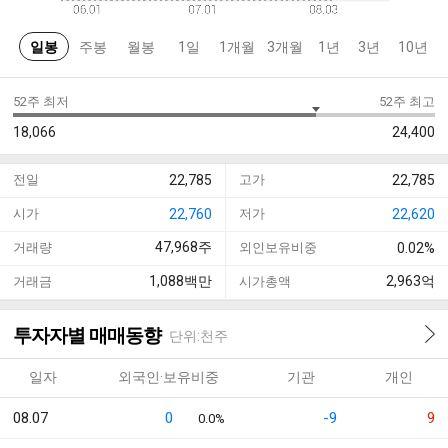
일봉
주봉
월봉
1일
1개월
3개월
1년
3년
10년
52주 최저
52주 최고
18,066
24,400
전일
22,785
고가
22,785
시가
22,760
저가
22,620
47,968
주
거래량
외인보유비중
0.02%
1,088
백만
2,963
억
거래금
시가총액
투자자별 매매동향
단위:천주
일자
외국인·보유비중
기관
개인
08.07
0
-9
9
0.0%