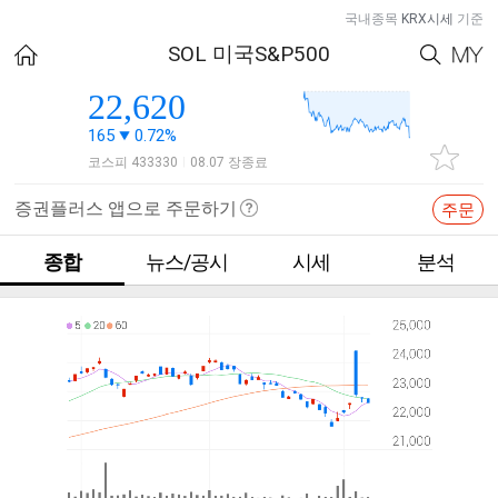
국내종목
KRX시세
기준
SOL 미국S&P500
22,620
165
0.72%
코스피 433330
08.07 장종료
|
증권플러스 앱으로 주문하기
주문
종합
뉴스/공시
시세
분석