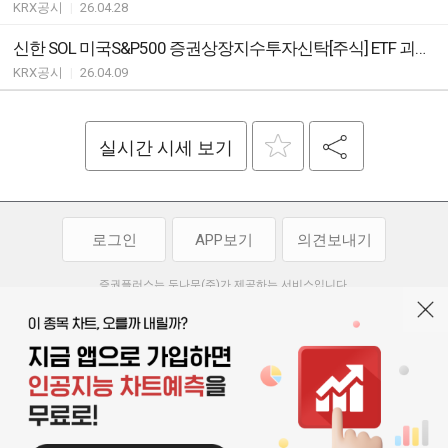
KRX공시
|
26.04.28
신한 SOL 미국S&P500 증권상장지수투자신탁[주식] ETF 괴리율 초과 발생
KRX공시
|
26.04.09
실시간 시세 보기
로그인
APP보기
의견보내기
증권플러스는 두나무(주)가 제공하는 서비스입니다.
두나무(주)가 제공하는 금융 정보는 콘텐츠 제공업체로부터 받는 정보로
투자 참고사항이며, 정보 제공 과정에서 오류나 지연이 발생할 수 있습니다.
두나무(주)는 제공된 정보에 의한 투자 결과에 대하여 법적인 책임을
부담하지 않습니다. 본 서비스에서 제공되는 정보의 무단 배포를 금합니다.
개인정보처리방침
이용약관
청소년보호정책
|
|
기사배열 기본방침
고객센터
공지사항
오픈소스 라이선스
|
|
|
서울특별시 서초구 강남대로 369, 15층
대표 오경석
사업자 등록번호 119-86-54968
|