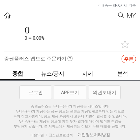
국내종목
KRX시세
기준
0
0
0.00%
증권플러스 앱으로 주문하기
주문
종합
뉴스/공시
시세
분석
로그인
APP보기
의견보내기
증권플러스는 두나무(주)가 제공하는 서비스입니다.
두나무(주)가 제공하는 금융 정보는 콘텐츠 제공업체로부터 받는 정보로
투자 참고사항이며, 정보 제공 과정에서 오류나 지연이 발생할 수 있습니다.
두나무(주)는 제공된 정보에 의한 투자 결과에 대하여 법적인 책임을
부담하지 않습니다. 본 서비스에서 제공되는 정보의 무단 배포를 금합니다.
개인정보처리방침
이용약관
청소년보호정책
|
|