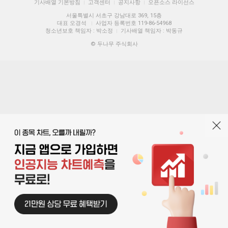
기사배열 기본방침
고객센터
공지사항
오픈소스 라이선스
|
|
|
서울특별시 서초구 강남대로 369, 15층
대표 오경석
사업자 등록번호 119-86-54968
|
청소년보호 책임자 : 박소정
기사배열 책임자 : 박동규
|
© 두나무 주식회사