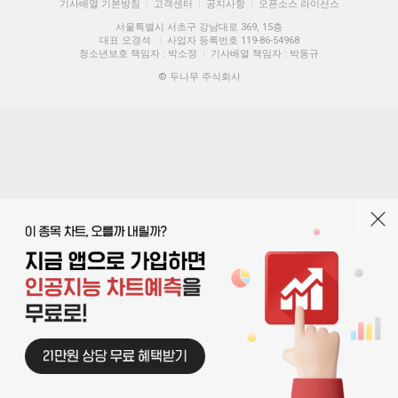
기사배열 기본방침
고객센터
공지사항
오픈소스 라이선스
|
|
|
서울특별시 서초구 강남대로 369, 15층
대표 오경석
사업자 등록번호 119-86-54968
|
청소년보호 책임자 : 박소정
기사배열 책임자 : 박동규
|
© 두나무 주식회사