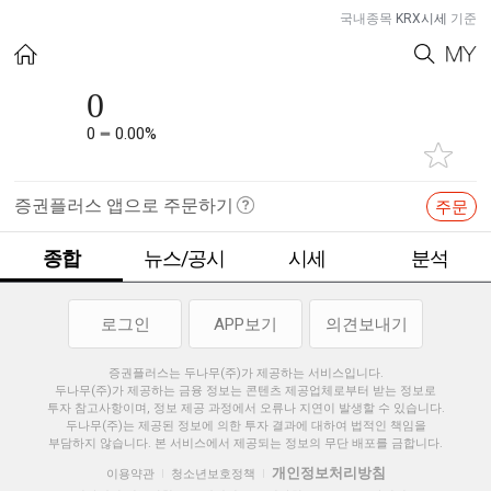
국내종목
KRX시세
기준
0
0
0.00%
증권플러스 앱으로 주문하기
주문
종합
뉴스/공시
시세
분석
로그인
APP보기
의견보내기
증권플러스는 두나무(주)가 제공하는 서비스입니다.
두나무(주)가 제공하는 금융 정보는 콘텐츠 제공업체로부터 받는 정보로
투자 참고사항이며, 정보 제공 과정에서 오류나 지연이 발생할 수 있습니다.
두나무(주)는 제공된 정보에 의한 투자 결과에 대하여 법적인 책임을
부담하지 않습니다. 본 서비스에서 제공되는 정보의 무단 배포를 금합니다.
개인정보처리방침
이용약관
청소년보호정책
|
|