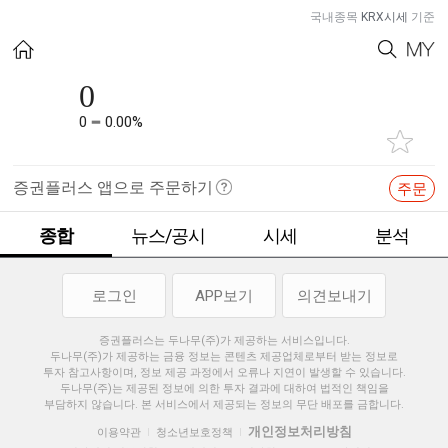
국내종목
KRX시세
기준
0
0
0.00%
증권플러스 앱으로 주문하기
주문
종합
뉴스/공시
시세
분석
로그인
APP보기
의견보내기
증권플러스는 두나무(주)가 제공하는 서비스입니다.
두나무(주)가 제공하는 금융 정보는 콘텐츠 제공업체로부터 받는 정보로
투자 참고사항이며, 정보 제공 과정에서 오류나 지연이 발생할 수 있습니다.
두나무(주)는 제공된 정보에 의한 투자 결과에 대하여 법적인 책임을
부담하지 않습니다. 본 서비스에서 제공되는 정보의 무단 배포를 금합니다.
개인정보처리방침
이용약관
청소년보호정책
|
|