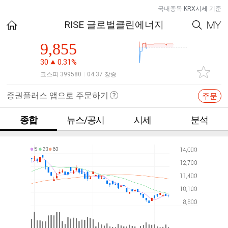
국내종목
KRX시세
기준
RISE 글로벌클린에너지
9,855
30
0.31%
코스피 399580
04:37 장중
|
증권플러스 앱으로 주문하기
주문
종합
뉴스/공시
시세
분석