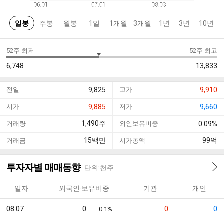
일봉
주봉
월봉
1일
1개월
3개월
1년
3년
10년
52주 최저
52주 최고
6,748
13,833
전일
9,825
고가
9,910
시가
9,885
저가
9,660
1,490
주
거래량
외인보유비중
0.09%
15
백만
99
억
거래금
시가총액
투자자별 매매동향
단위:천주
일자
외국인·보유비중
기관
개인
08.07
0
0
0
0.1%