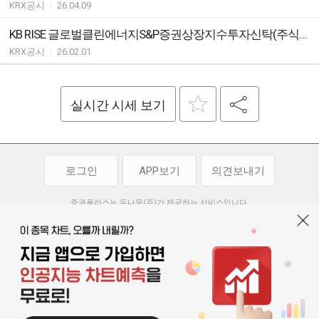
KRX공시
|
26.04.09
KB RISE 글로벌클린에너지S&P증권상장지수투자신탁(주식) ETF 괴리율 초과 발생
KRX공시
|
26.02.01
실시간 시세 보기
로그인
APP보기
의견보내기
증권플러스는 두나무(주)가 제공하는 서비스입니다.
두나무(주)가 제공하는 금융 정보는 콘텐츠 제공업체로부터 받는 정보로
투자 참고사항이며, 정보 제공 과정에서 오류나 지연이 발생할 수 있습니다.
두나무(주)는 제공된 정보에 의한 투자 결과에 대하여 법적인 책임을
부담하지 않습니다. 본 서비스에서 제공되는 정보의 무단 배포를 금합니다.
개인정보처리방침
이용약관
청소년보호정책
|
|
기사배열 기본방침
고객센터
공지사항
오픈소스 라이선스
|
|
|
서울특별시 서초구 강남대로 369, 15층
대표 오경석
사업자 등록번호 119-86-54968
|