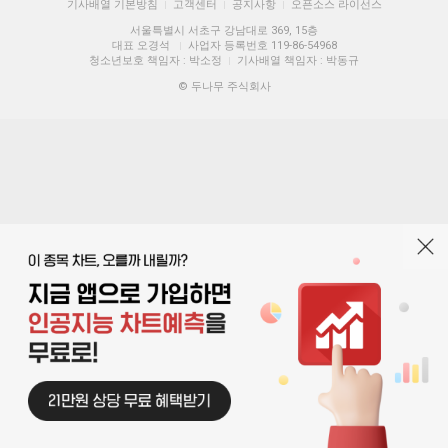
기사배열 기본방침
고객센터
공지사항
오픈소스 라이선스
|
|
|
서울특별시 서초구 강남대로 369, 15층
대표 오경석
사업자 등록번호 119-86-54968
|
청소년보호 책임자 : 박소정
기사배열 책임자 : 박동규
|
© 두나무 주식회사