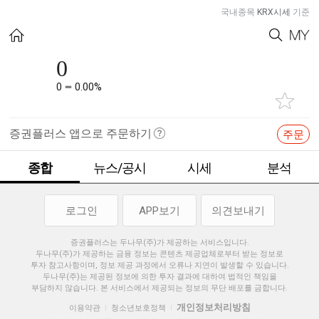
국내종목
KRX시세
기준
0
0
0.00%
증권플러스 앱으로 주문하기
주문
종합
뉴스/공시
시세
분석
로그인
APP보기
의견보내기
증권플러스는 두나무(주)가 제공하는 서비스입니다.
두나무(주)가 제공하는 금융 정보는 콘텐츠 제공업체로부터 받는 정보로
투자 참고사항이며, 정보 제공 과정에서 오류나 지연이 발생할 수 있습니다.
두나무(주)는 제공된 정보에 의한 투자 결과에 대하여 법적인 책임을
부담하지 않습니다. 본 서비스에서 제공되는 정보의 무단 배포를 금합니다.
개인정보처리방침
이용약관
청소년보호정책
|
|