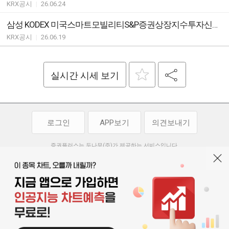
KRX공시
|
26.06.24
삼성 KODEX 미국스마트모빌리티S&P증권상장지수투자신탁[주식] ETF지정참가회사(AP)추가ㆍ해지ㆍ변경안내
KRX공시
|
26.06.19
실시간 시세 보기
로그인
APP보기
의견보내기
증권플러스는 두나무(주)가 제공하는 서비스입니다.
두나무(주)가 제공하는 금융 정보는 콘텐츠 제공업체로부터 받는 정보로
투자 참고사항이며, 정보 제공 과정에서 오류나 지연이 발생할 수 있습니다.
두나무(주)는 제공된 정보에 의한 투자 결과에 대하여 법적인 책임을
부담하지 않습니다. 본 서비스에서 제공되는 정보의 무단 배포를 금합니다.
개인정보처리방침
이용약관
청소년보호정책
|
|
기사배열 기본방침
고객센터
공지사항
오픈소스 라이선스
|
|
|
서울특별시 서초구 강남대로 369, 15층
대표 오경석
사업자 등록번호 119-86-54968
|