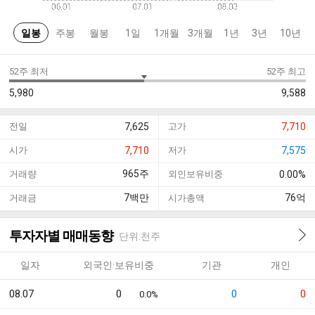
일봉
주봉
월봉
1일
1개월
3개월
1년
3년
10년
52주 최저
52주 최고
5,980
9,588
전일
7,625
고가
7,710
시가
7,710
저가
7,575
965
주
거래량
외인보유비중
0.00%
7
백만
76
억
거래금
시가총액
투자자별 매매동향
단위:천주
일자
외국인·보유비중
기관
개인
08.07
0
0
0
0.0%