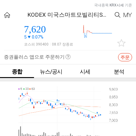
국내종목
KRX시세
기준
KODEX 미국스마트모빌리티S&P
7,620
5
0.07%
코스피 390400
08.07 장종료
|
증권플러스 앱으로 주문하기
주문
종합
뉴스/공시
시세
분석