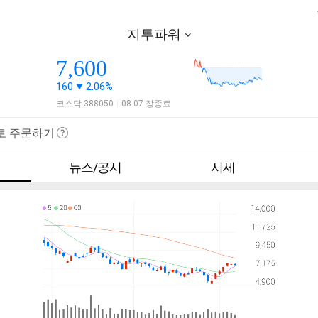
지투파워
7,600
160
2.06%
코스닥 388050
08.07 장종료
|
로 주문하기
뉴스/공시
시세