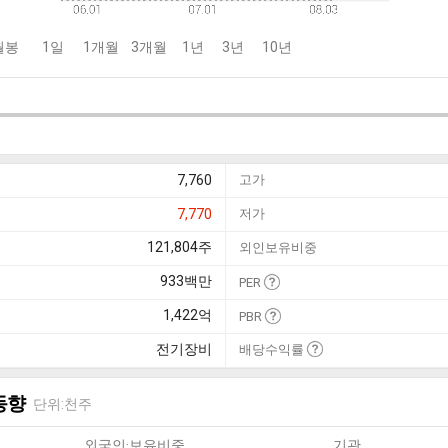
월봉
1일
1개월
3개월
1년
3년
10년
7,760
고가
7,770
저가
121,804
주
외인보유비중
933
백만
PER
1,422
억
PBR
전기장비
배당수익률
동향
단위:천주
외국인·보유비중
기관