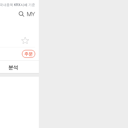
국내종목
KRX시세
기준
주문
분석