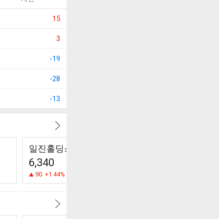
15
3
-19
-28
-13
일진홀딩스
광명전기
포스코DX
6,340
932
20,750
90
+1.44%
0
0.00%
150
+0.73%