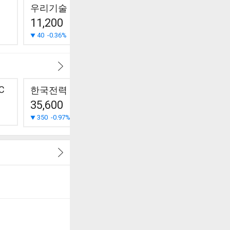
우리기술
두산에너빌리티
금화피에
11,200
77,100
32,100
40
-0.36%
700
+0.92%
400
-1.23%
C
한국전력
광명전기
KBI메탈
35,600
932
4,810
350
-0.97%
0
0.00%
610
-11.25