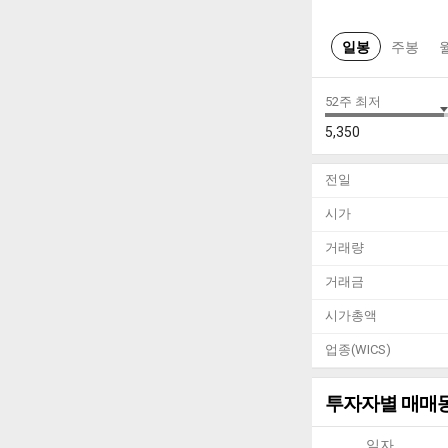
일봉
주봉
52주 최저
5,350
전일
시가
거래량
거래금
시가총액
업종(WICS)
투자자별 매매
일자