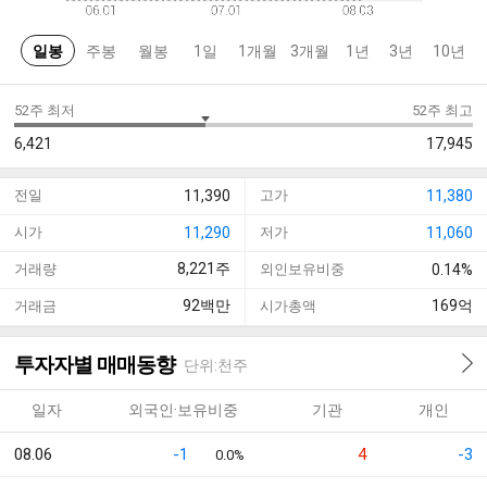
일봉
주봉
월봉
1일
1개월
3개월
1년
3년
10년
52주 최저
52주 최고
6,421
17,945
전일
11,390
고가
11,380
시가
11,290
저가
11,060
8,221
주
거래량
외인보유비중
0.14%
92
백만
169
억
거래금
시가총액
투자자별 매매동향
단위:천주
일자
외국인·보유비중
기관
개인
08.06
-1
4
-3
0.0%