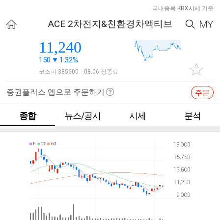
국내종목
KRX시세
기준
ACE 2차전지&친환경차액티브
11,240
150
1.32%
코스피 385600
08.06 장종료
|
증권플러스 앱으로 주문하기
주문
종합
뉴스/공시
시세
분석