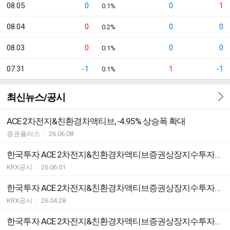
08.05
0
0
1
0.1%
08.04
0
0
0
0.2%
08.03
0
0
0
0.1%
07.31
-1
1
-1
0.1%
최신뉴스/공시
ACE 2차전지&친환경차액티브, -4.95% 상승폭 확대
증권플러스
|
26.06.08
한국투자 ACE 2차전지&친환경차액티브증권상장지수투자신탁(주식) ETF 괴리율 초과 발생
KRX공시
|
26.06.01
한국투자 ACE 2차전지&친환경차액티브증권상장지수투자신탁(주식) ETF 분배락 기준가격 안내
KRX공시
|
26.04.28
한국투자 ACE 2차전지&친환경차액티브증권상장지수투자신탁(주식) ETF지정참가회사(AP)추가ㆍ해지ㆍ변경안내