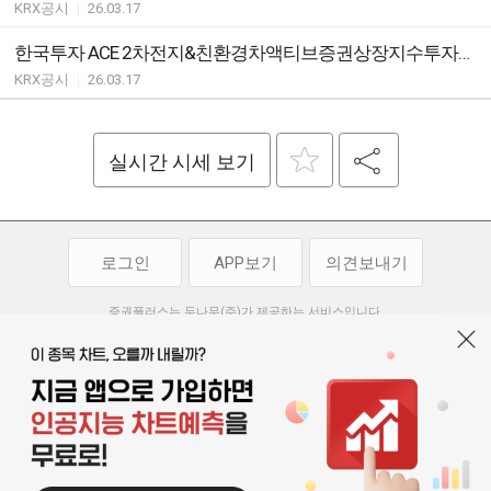
KRX공시
|
26.03.17
한국투자 ACE 2차전지&친환경차액티브증권상장지수투자신탁(주식) ETF유동성공급자(LP)와유동성공급계약의체결ㆍ변경ㆍ해지안내
KRX공시
|
26.03.17
실시간 시세 보기
로그인
APP보기
의견보내기
증권플러스는 두나무(주)가 제공하는 서비스입니다.
두나무(주)가 제공하는 금융 정보는 콘텐츠 제공업체로부터 받는 정보로
투자 참고사항이며, 정보 제공 과정에서 오류나 지연이 발생할 수 있습니다.
두나무(주)는 제공된 정보에 의한 투자 결과에 대하여 법적인 책임을
부담하지 않습니다. 본 서비스에서 제공되는 정보의 무단 배포를 금합니다.
개인정보처리방침
이용약관
청소년보호정책
|
|
기사배열 기본방침
고객센터
공지사항
오픈소스 라이선스
|
|
|
서울특별시 서초구 강남대로 369, 15층
대표 오경석
사업자 등록번호 119-86-54968
|