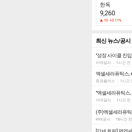
한독
9,260
10
+0.11%
최신 뉴스/공시
"성장 사이클 진입
이데일리
|
1시간 전
엑셀세라퓨틱스, +2
증권플러스
|
1시간 
"엑셀세라퓨틱스, 
이데일리
|
1시간 전
(주)엑셀세라퓨틱
KRX공시
|
18시간 전
[강세 토픽] 면역세