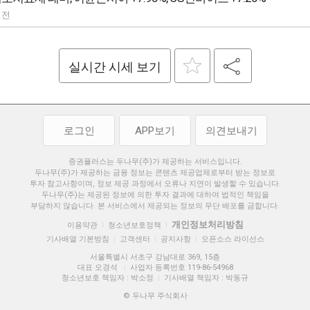
 전
실시간 시세 보기
로그인
APP보기
의견보내기
증권플러스는 두나무(주)가 제공하는 서비스입니다.
두나무(주)가 제공하는 금융 정보는 콘텐츠 제공업체로부터 받는 정보로
투자 참고사항이며, 정보 제공 과정에서 오류나 지연이 발생할 수 있습니다.
두나무(주)는 제공된 정보에 의한 투자 결과에 대하여 법적인 책임을
부담하지 않습니다. 본 서비스에서 제공되는 정보의 무단 배포를 금합니다.
개인정보처리방침
이용약관
청소년보호정책
|
|
기사배열 기본방침
고객센터
공지사항
오픈소스 라이선스
|
|
|
서울특별시 서초구 강남대로 369, 15층
대표 오경석
사업자 등록번호 119-86-54968
|
청소년보호 책임자 : 박소정
기사배열 책임자 : 박동규
|
© 두나무 주식회사