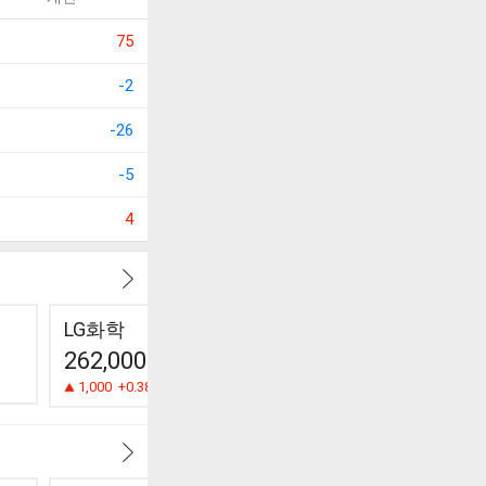
75
-2
-26
-5
4
LG화학
에스티큐브
메디포스
262,000
8,250
9,660
1,000
+0.38%
150
-1.79%
240
-2.42%