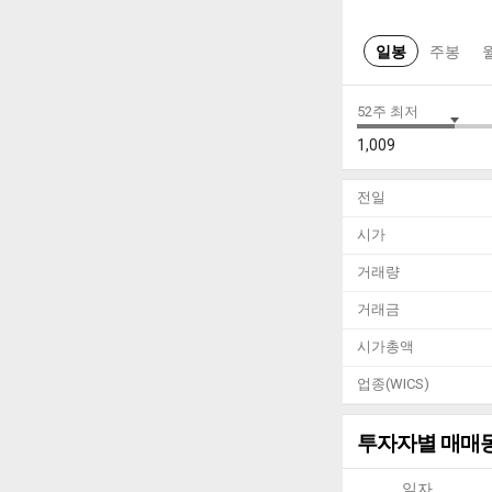
일봉
주봉
52주 최저
1,009
전일
시가
거래량
거래금
시가총액
업종(WICS)
투자자별 매매
일자