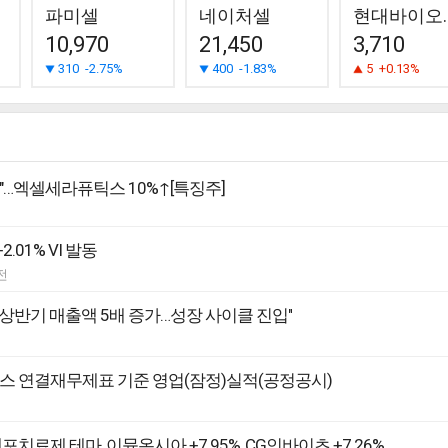
파미셀
네이처셀
현대
10,970
21,450
3,710
310
-2.75%
400
-1.83%
5
+0.13%
"…엑셀세라퓨틱스 10%↑[특징주]
.01% VI 발동
전
상반기 매출액 5배 증가…성장 사이클 진입"
스 연결재무제표 기준 영업(잠정)실적(공정공시)
포치료제 테마, 이뮨온시아 +7.95%, CG인바이츠 +7.26%