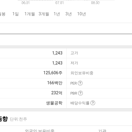
월봉
1일
1개월
3개월
1년
3년
10년
1,243
고가
1,243
저가
125,606
주
외인보유비중
166
백만
PER
232
억
PBR
생물공학
배당수익률
동향
단위:천주
외국인·보유비중
기관