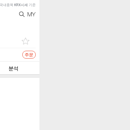
국내종목
KRX시세
기준
주문
분석