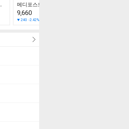
바이오랜드
메디포스트
차바이오텍
테고사이
9,660
9,070
6,530
240
-2.42%
210
-2.26%
40
+0.62%