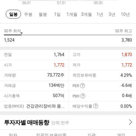
일봉
주봉
월봉
1일
1개월
3개월
1년
3년
10년
52주 최저
52주 최고
1,524
3,780
전일
1,764
고가
1,870
시가
1,772
저가
1,772
73,772
주
거래량
외인보유비중
4.29%
134
백만
-6.6
배
거래금
PER
507
억
0.4
배
시가총액
PBR
건강관리장비와 용품
업종(WICS)
배당수익률
0.00%
투자자별 매매동향
단위:천주
일자
외국인·보유비중
기관
개인