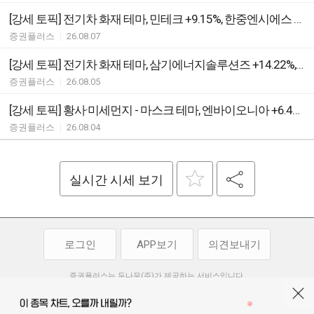
[강세 토픽] 전기차 화재 테마, 민테크 +9.15%, 한중엔시에스 +7.19%
증권플러스
|
26.08.07
[강세 토픽] 전기차 화재 테마, 삼기에너지솔루션즈 +14.22%, 한빛레이저 +5.43%
증권플러스
|
26.08.05
[강세 토픽] 황사·미세먼지 - 마스크 테마, 엔바이오니아 +6.47%, 케이엠 +6.25%
증권플러스
|
26.08.04
실시간 시세 보기
로그인
APP보기
의견보내기
증권플러스는 두나무(주)가 제공하는 서비스입니다.
두나무(주)가 제공하는 금융 정보는 콘텐츠 제공업체로부터 받는 정보로
투자 참고사항이며, 정보 제공 과정에서 오류나 지연이 발생할 수 있습니다.
두나무(주)는 제공된 정보에 의한 투자 결과에 대하여 법적인 책임을