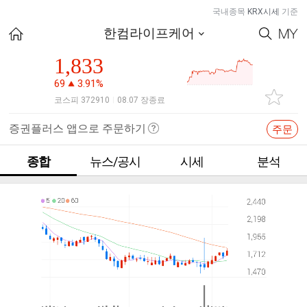
국내종목
KRX시세
기준
한컴라이프케어
1,833
69
3.91%
코스피 372910
08.07 장종료
|
증권플러스 앱으로 주문하기
주문
종합
뉴스/공시
시세
분석