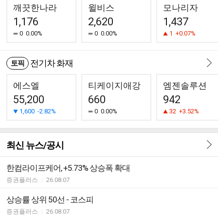
깨끗한나라
윌비스
모나리자
1,176
2,620
1,437
0
0.00%
0
0.00%
1
+0.07%
전기차 화재
토픽
에스엘
티케이지애강
엠젠솔루션
55,200
660
942
1,600
-2.82%
0
0.00%
32
+3.52%
최신 뉴스/공시
한컴라이프케어, +5.73% 상승폭 확대
증권플러스
|
26.08.07
상승률 상위 50선 - 코스피
증권플러스
|
26.08.07