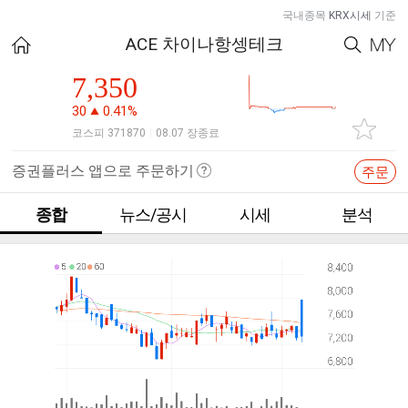
국내종목
KRX시세
기준
ACE 차이나항셍테크
7,350
30
0.41%
코스피 371870
08.07 장종료
|
증권플러스 앱으로 주문하기
주문
종합
뉴스/공시
시세
분석