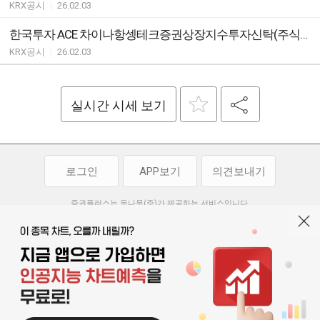
KRX공시
|
26.02.03
한국투자 ACE 차이나항셍테크증권상장지수투자신탁(주식) ETF유동성공급자(LP)와유동성공급계약의체결ㆍ변경ㆍ해지안내
KRX공시
|
26.02.03
실시간 시세 보기
로그인
APP보기
의견보내기
증권플러스는 두나무(주)가 제공하는 서비스입니다.
두나무(주)가 제공하는 금융 정보는 콘텐츠 제공업체로부터 받는 정보로
투자 참고사항이며, 정보 제공 과정에서 오류나 지연이 발생할 수 있습니다.
두나무(주)는 제공된 정보에 의한 투자 결과에 대하여 법적인 책임을
부담하지 않습니다. 본 서비스에서 제공되는 정보의 무단 배포를 금합니다.
개인정보처리방침
이용약관
청소년보호정책
|
|
기사배열 기본방침
고객센터
공지사항
오픈소스 라이선스
|
|
|
서울특별시 서초구 강남대로 369, 15층
대표 오경석
사업자 등록번호 119-86-54968
|