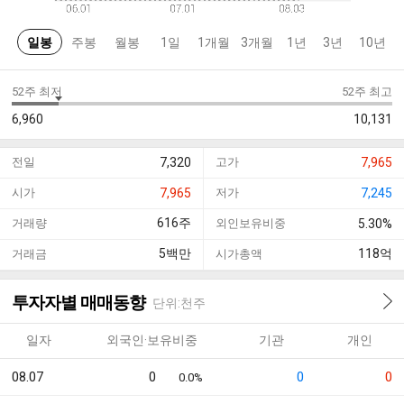
일봉
주봉
월봉
1일
1개월
3개월
1년
3년
10년
52주 최저
52주 최고
6,960
10,131
전일
7,320
고가
7,965
시가
7,965
저가
7,245
616
주
거래량
외인보유비중
5.30%
5
백만
118
억
거래금
시가총액
투자자별 매매동향
단위:천주
일자
외국인·보유비중
기관
개인
08.07
0
0
0
0.0%