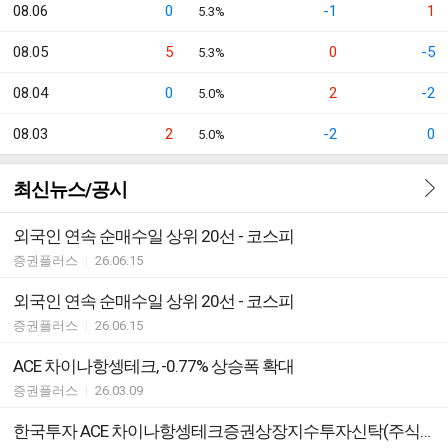
08.06
0
-1
1
5.3%
08.05
5
0
-5
5.3%
08.04
0
2
-2
5.0%
08.03
2
-2
0
5.0%
최신뉴스/공시
외국인 연속 순매수일 상위 20선 - 코스피
증권플러스
|
26.06.15
외국인 연속 순매수일 상위 20선 - 코스피
증권플러스
|
26.06.15
ACE 차이나항셍테크, -0.77% 상승폭 확대
증권플러스
|
26.03.09
한국투자 ACE 차이나항셍테크증권상장지수투자신탁(주식) ETF지정참가회사(AP)추가ㆍ해지ㆍ변경안내