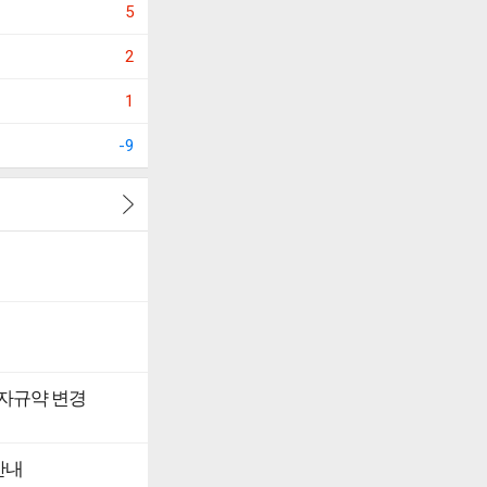
5
2
1
-9
투자규약 변경
안내