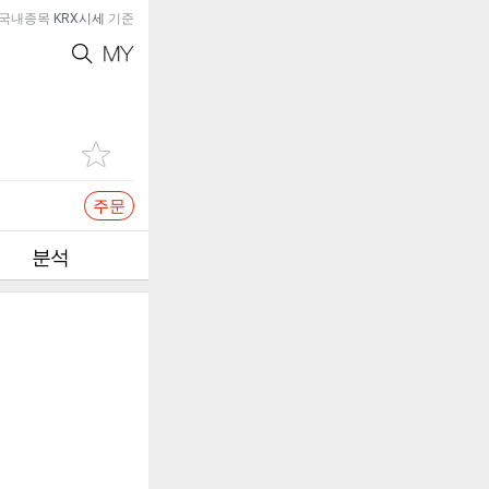
국내종목
KRX시세
기준
주문
분석