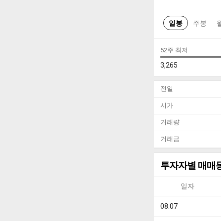
일봉
주봉
52주 최저
3,265
전일
시가
거래량
거래금
투자자별 매매
일자
08.07