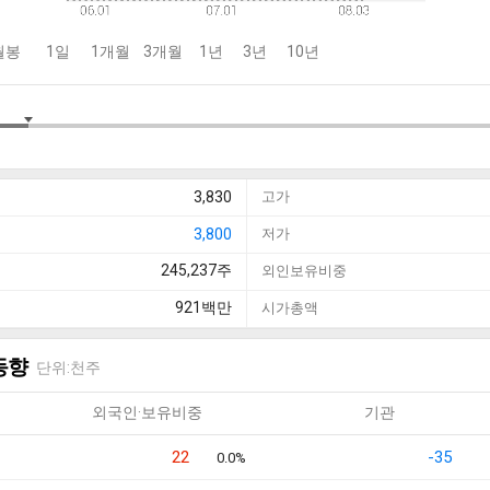
월봉
1일
1개월
3개월
1년
3년
10년
3,830
고가
3,800
저가
245,237
주
외인보유비중
921
백만
시가총액
동향
단위:천주
외국인·보유비중
기관
22
-35
0.0%