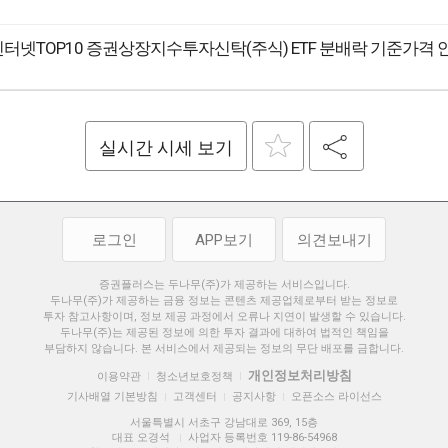
 인터넷TOP10 증권상장지수투자신탁(주식) ETF 분배락 기준가격 
실시간 시세 보기
로그인
APP보기
의견보내기
증권플러스는 두나무(주)가 제공하는 서비스입니다.
두나무(주)가 제공하는 금융 정보는 콘텐츠 제공업체로부터 받는 정보로
투자 참고사항이며, 정보 제공 과정에서 오류나 지연이 발생할 수 있습니다.
두나무(주)는 제공된 정보에 의한 투자 결과에 대하여 법적인 책임을
부담하지 않습니다. 본 서비스에서 제공되는 정보의 무단 배포를 금합니다.
개인정보처리방침
이용약관
청소년보호정책
|
|
기사배열 기본방침
고객센터
공지사항
오픈소스 라이선스
|
|
|
서울특별시 서초구 강남대로 369, 15층
대표 오경석
사업자 등록번호 119-86-54968
|