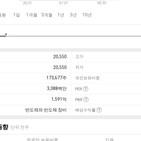
월봉
1일
1개월
3개월
1년
3년
10년
20,550
고가
20,550
저가
173,677
주
외인보유비중
3,388
백만
PER
1,591
억
PBR
반도체와 반도체 장비
배당수익률
동향
단위:천주
외국인·보유비중
기관