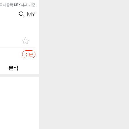
국내종목
KRX시세
기준
주문
분석