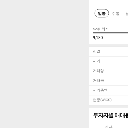
일봉
주봉
52주 최저
9,180
전일
시가
거래량
거래금
시가총액
업종(WICS)
투자자별 매매
일자