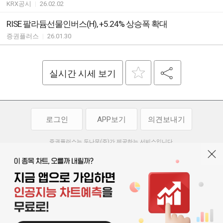
KRX공시
|
26.02.02
RISE 팔라듐선물인버스(H), +5.24% 상승폭 확대
증권플러스
|
26.01.30
실시간 시세 보기
로그인
APP보기
의견보내기
증권플러스는 두나무(주)가 제공하는 서비스입니다.
두나무(주)가 제공하는 금융 정보는 콘텐츠 제공업체로부터 받는 정보로
투자 참고사항이며, 정보 제공 과정에서 오류나 지연이 발생할 수 있습니다.
두나무(주)는 제공된 정보에 의한 투자 결과에 대하여 법적인 책임을
부담하지 않습니다. 본 서비스에서 제공되는 정보의 무단 배포를 금합니다.
개인정보처리방침
이용약관
청소년보호정책
|
|
기사배열 기본방침
고객센터
공지사항
오픈소스 라이선스
|
|
|
서울특별시 서초구 강남대로 369, 15층
대표 오경석
사업자 등록번호 119-86-54968
|