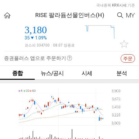
국내종목
KRX시세
기준
RISE 팔라듐선물인버스(H)
3,180
35
1.09%
코스피 334700
08.07 장종료
|
증권플러스 앱으로 주문하기
주문
종합
뉴스/공시
시세
분석