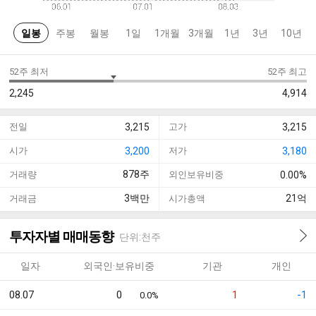
일봉
주봉
월봉
1일
1개월
3개월
1년
3년
10년
52주 최저
52주 최고
2,245
4,914
전일
3,215
고가
3,215
시가
3,200
저가
3,180
878
주
거래량
외인보유비중
0.00%
3
백만
21
억
거래금
시가총액
투자자별 매매동향
단위:천주
일자
외국인·보유비중
기관
개인
08.07
0
1
-1
0.0%