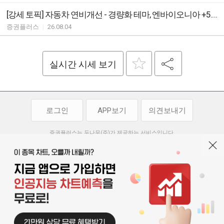
[강세 토픽] 자동차 연비개선 - 경량화 테마, 엔바이오니아 +5.82%, 알루코 +4.82%
증권플러스
|
26.08.04
실시간 시세 보기
로그인
APP보기
의견보내기
증권플러스는 두나무(주)가 제공하는 서비스입니다.
두나무(주)가 제공하는 금융 정보는 콘텐츠 제공업체로부터 받는 정보로
투자 참고사항이며, 정보 제공 과정에서 오류나 지연이 발생할 수 있습니다.
두나무(주)는 제공된 정보에 의한 투자 결과에 대하여 법적인 책임을
부담하지 않습니다. 본 서비스에서 제공되는 정보의 무단 배포를 금합니다.
개인정보처리방침
이용약관
청소년보호정책
|
|
기사배열 기본방침
고객센터
공지사항
오픈소스 라이선스
|
|
|
서울특별시 서초구 강남대로 369, 15층
대표 오경석
사업자 등록번호 119-86-54968
|
청소년보호 책임자 : 박소정
기사배열 책임자 : 박동규
|