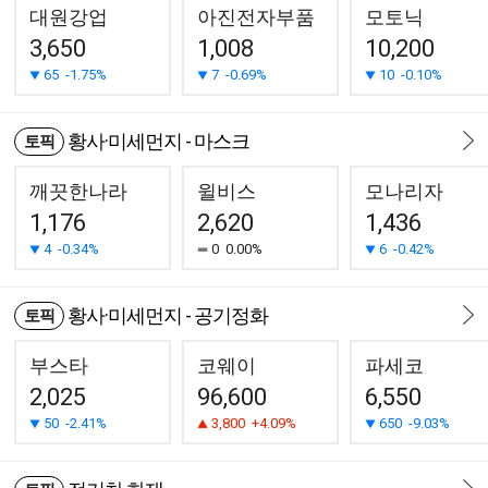
대원강업
아진전자부품
모토닉
3,650
1,008
10,200
65
-1.75%
7
-0.69%
10
-0.10%
황사·미세먼지 - 마스크
토픽
깨끗한나라
윌비스
모나리자
1,176
2,620
1,436
4
-0.34%
0
0.00%
6
-0.42%
황사·미세먼지 - 공기정화
토픽
부스타
코웨이
파세코
2,025
96,600
6,550
50
-2.41%
3,800
+4.09%
650
-9.03%