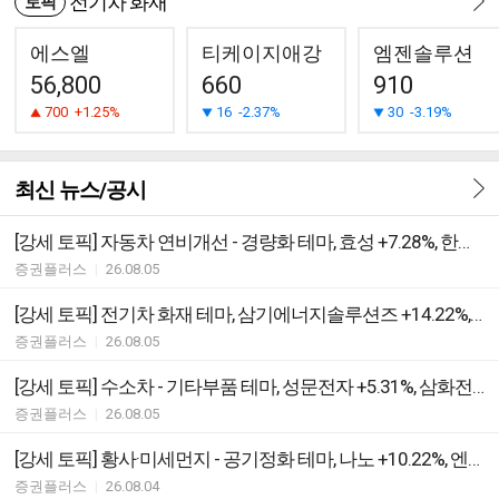
전기차 화재
토픽
에스엘
티케이지애강
엠젠솔루션
56,800
660
910
700
+1.25%
16
-2.37%
30
-3.19%
최신 뉴스/공시
[강세 토픽] 자동차 연비개선 - 경량화 테마, 효성 +7.28%, 한주라이트메탈 +5.39%
증권플러스
|
26.08.05
[강세 토픽] 전기차 화재 테마, 삼기에너지솔루션즈 +14.22%, 한빛레이저 +5.43%
증권플러스
|
26.08.05
[강세 토픽] 수소차 - 기타부품 테마, 성문전자 +5.31%, 삼화전자 +5.15%
증권플러스
|
26.08.05
[강세 토픽] 황사·미세먼지 - 공기정화 테마, 나노 +10.22%, 엔바이오니아 +7.50%
증권플러스
|
26.08.04