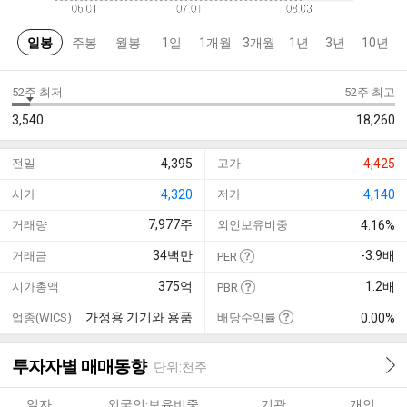
일봉
주봉
월봉
1일
1개월
3개월
1년
3년
10년
52주 최저
52주 최고
3,540
18,260
전일
4,395
고가
4,425
시가
4,320
저가
4,140
7,977
주
거래량
외인보유비중
4.16%
34
백만
-3.9
배
거래금
PER
375
억
1.2
배
시가총액
PBR
가정용 기기와 용품
업종(WICS)
배당수익률
0.00%
투자자별 매매동향
단위:천주
일자
외국인·보유비중
기관
개인