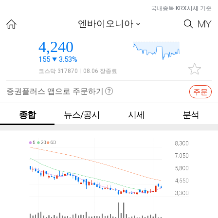
국내종목
KRX시세
기준
엔바이오니아
4,240
155
3.53%
코스닥 317870
08.06 장종료
|
증권플러스 앱으로 주문하기
주문
종합
뉴스/공시
시세
분석