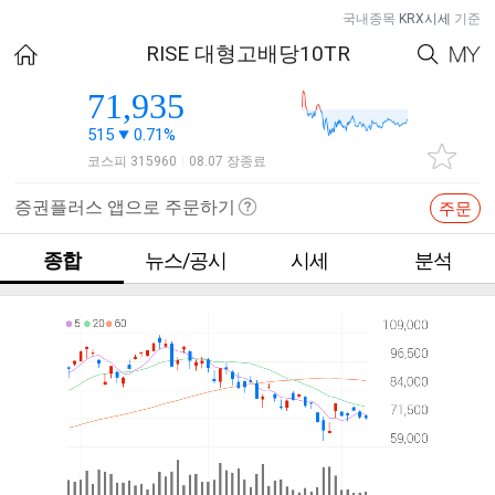
국내종목
KRX시세
기준
RISE 대형고배당10TR
71,935
515
0.71%
코스피 315960
08.07 장종료
|
증권플러스 앱으로 주문하기
주문
종합
뉴스/공시
시세
분석