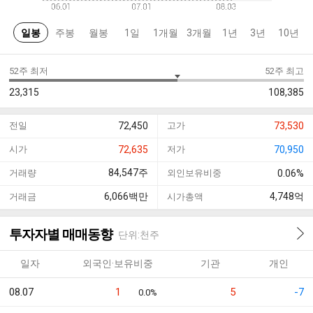
일봉
주봉
월봉
1일
1개월
3개월
1년
3년
10년
52주 최저
52주 최고
23,315
108,385
전일
72,450
고가
73,530
시가
72,635
저가
70,950
84,547
주
거래량
외인보유비중
0.06%
6,066
백만
4,748
억
거래금
시가총액
투자자별 매매동향
단위:천주
일자
외국인·보유비중
기관
개인
08.07
1
5
-7
0.0%