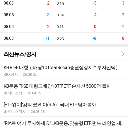
08.06
2
-5
3
0.1%
08.05
-3
4
-2
0.0%
08.04
2
0
-1
0.1%
08.03
-1
-8
8
0.0%
최신뉴스/공시
KB RISE 대형고배당10Total Return증권상장지수투자신탁(주식) ETF 괴리율 초과 발생
KRX공시
|
26.08.02
KB운용 'RISE 대형고배당10TR' ETF 순자산 5000억 돌파
아시아경제
|
26.04.15
[ETF워치]'컴백 코 리아(RIA)'...국내 ETF 담아볼까
비즈니스워치
|
26.03.28
"RIA로 여기 투자하세요"…KB운용, 맞춤형 ETF·펀드 라인업 제시