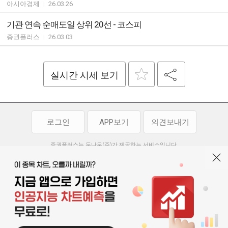
아시아경제
|
26.03.26
기관 연속 순매도일 상위 20선 - 코스피
증권플러스
|
26.03.03
실시간 시세 보기
로그인
APP보기
의견보내기
증권플러스는 두나무(주)가 제공하는 서비스입니다.
두나무(주)가 제공하는 금융 정보는 콘텐츠 제공업체로부터 받는 정보로
투자 참고사항이며, 정보 제공 과정에서 오류나 지연이 발생할 수 있습니다.
두나무(주)는 제공된 정보에 의한 투자 결과에 대하여 법적인 책임을
부담하지 않습니다. 본 서비스에서 제공되는 정보의 무단 배포를 금합니다.
개인정보처리방침
이용약관
청소년보호정책
|
|
기사배열 기본방침
고객센터
공지사항
오픈소스 라이선스
|
|
|
서울특별시 서초구 강남대로 369, 15층
대표 오경석
사업자 등록번호 119-86-54968
|