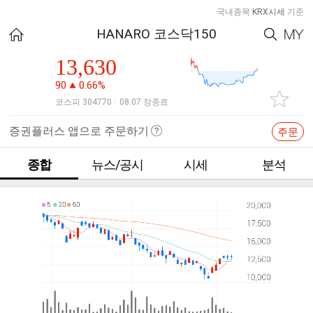
국내종목
KRX시세
기준
HANARO 코스닥150
13,630
90
0.66%
코스피 304770
08.07 장종료
|
증권플러스 앱으로 주문하기
주문
종합
뉴스/공시
시세
분석