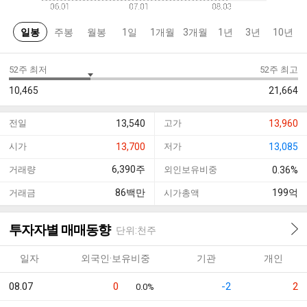
일봉
주봉
월봉
1일
1개월
3개월
1년
3년
10년
52주 최저
52주 최고
10,465
21,664
전일
13,540
고가
13,960
시가
13,700
저가
13,085
6,390
주
거래량
외인보유비중
0.36%
86
백만
199
억
거래금
시가총액
투자자별 매매동향
단위:천주
일자
외국인·보유비중
기관
개인
08.07
0
-2
2
0.0%